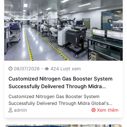
08/07/2026 -
424 Lượt xem
Customized Nitrogen Gas Booster System
Successfully Delivered Through Midra
Global’s Engineering Expertise Engineering
Customized Nitrogen Gas Booster System
Solutions Beyond Product Supply
Successfully Delivered Through Midra Global's
Engineering Expertise Engineering Solutions
admin
Xem thêm
Beyond Product Supply Industrial projects
involving…