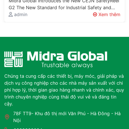
Midra Global Introduces the New CEJN SafetyReel
G2 The New Standard for Industrial Safety and
Workplace Organisation Every Factory Has…
admin
Xem thêm
Chúng ta cung cấp các thiết bị, máy móc, giải pháp và
dịch vụ công nghiệp cho các nhà máy sản xuất với chi
phí hợp lý, thời gian giao hàng nhanh và chính xác, quy
trình chuyên nghiệp cùng thái độ vui vẻ và đáng tin
cậy.
78F TT9- Khu đô thị mới Văn Phú - Hà Đông - Hà
Nội