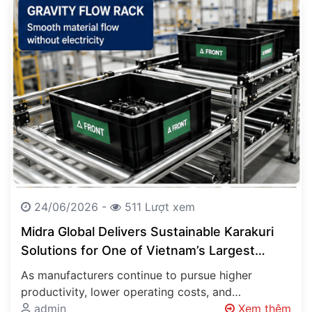
24/06/2026 -
511 Lượt xem
Midra Global Delivers Sustainable Karakuri
Solutions for One of Vietnam’s Largest
Automotive Manufacturers
As manufacturers continue to pursue higher
productivity, lower operating costs, and
sustainable production methods, innovative
admin
Xem thêm