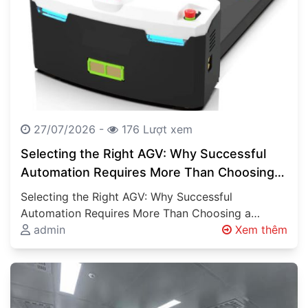
27/07/2026 -
176 Lượt xem
Selecting the Right AGV: Why Successful
Automation Requires More Than Choosing a
Vehicle
Selecting the Right AGV: Why Successful
Automation Requires More Than Choosing a
Vehicle Automated Guided Vehicles (AGVs),
admin
Xem thêm
Autonomous Mobile Robots…