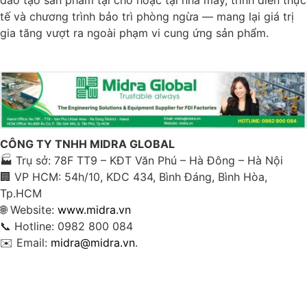
đào tạo sản phẩm tại chỗ hoặc tại nhà máy, trình diễn thực
tế và chương trình bảo trì phòng ngừa — mang lại giá trị
gia tăng vượt ra ngoài phạm vi cung ứng sản phẩm.
CÔNG TY TNHH MIDRA GLOBAL
🏭 Trụ sở: 78F TT9 – KĐT Văn Phú – Hà Đông – Hà Nội
🏢 VP HCM: 54h/10, KDC 434, Bình Đáng, Bình Hòa,
Tp.HCM
🌐 Website:
www.midra.vn
📞 Hotline: 0982 800 084
✉️ Email:
midra@midra.vn
.