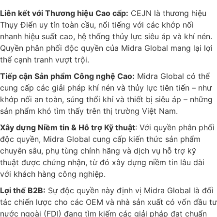
Liên kết với Thương hiệu Cao cấp:
CEJN là thương hiệu
Thụy Điển uy tín toàn cầu, nổi tiếng với các khớp nối
nhanh hiệu suất cao, hệ thống thủy lực siêu áp và khí nén.
Quyền phân phối độc quyền của Midra Global mang lại lợi
thế cạnh tranh vượt trội.
Tiếp cận Sản phẩm Công nghệ Cao:
Midra Global có thể
cung cấp các giải pháp khí nén và thủy lực tiên tiến – như
khớp nối an toàn, súng thổi khí và thiết bị siêu áp – những
sản phẩm khó tìm thấy trên thị trường Việt Nam.
Xây dựng Niềm tin & Hỗ trợ Kỹ thuật
: Với quyền phân phối
độc quyền, Midra Global cung cấp kiến thức sản phẩm
chuyên sâu, phụ tùng chính hãng và dịch vụ hỗ trợ kỹ
thuật được chứng nhận, từ đó xây dựng niềm tin lâu dài
với khách hàng công nghiệp.
Lợi thế B2B:
Sự độc quyền này định vị Midra Global là đối
tác chiến lược cho các OEM và nhà sản xuất có vốn đầu tư
nước ngoài (FDI) đang tìm kiếm các giải pháp đạt chuẩn