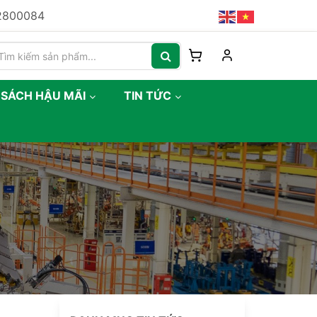
82800084
 SÁCH HẬU MÃI
TIN TỨC