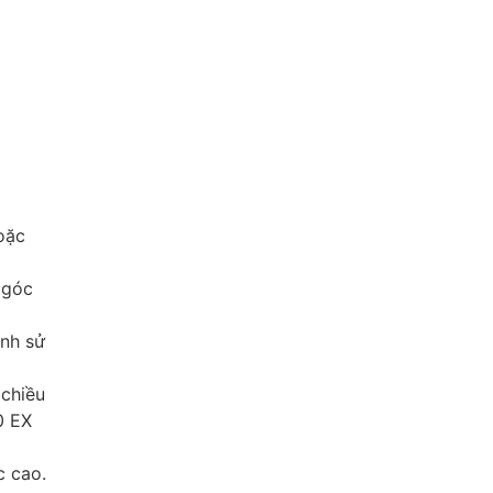
oặc
 góc
ình sử
chiều
0 EX
c cao.