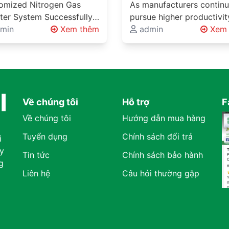
essfully Delivered
Solutions for One of
omized Nitrogen Gas
As manufacturers continu
ugh Midra Global’s
Vietnam’s Largest
ter System Successfully
pursue higher productivit
neering Expertise
Automotive
vered Through Midra
min
Xem thêm
lower operating costs, a
admin
Xem 
neering Solutions
al's Engineering Expertise
Manufacturers
sustainable production
neering Solutions Beyond
methods, innovative mate
ond Product Supply
ct Supply Industrial
handling systems are
ects involving…
becoming…
Về chúng tôi
Hỗ trợ
F
Về chúng tôi
Hướng dẫn mua hàng
Tuyển dụng
Chính sách đổi trả
i
y
Tin tức
Chính sách bảo hành
g
Liên hệ
Câu hỏi thường gặp