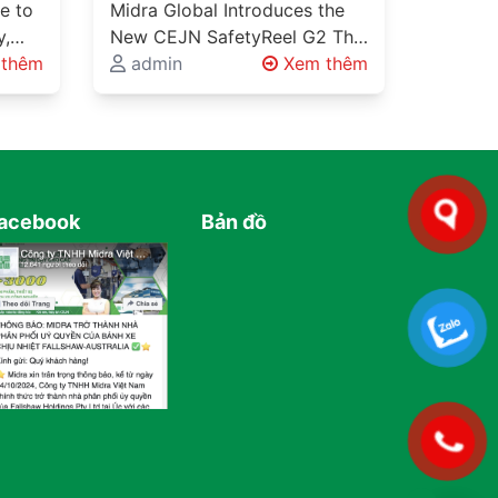
G2
e to
Midra Global Introduces the
y,
New CEJN SafetyReel G2 The
nd
thêm
New Standard for Industrial
admin
Xem thêm
Safety and Workplace
rial
Organisation Every Factory
Has…
acebook
Bản đồ