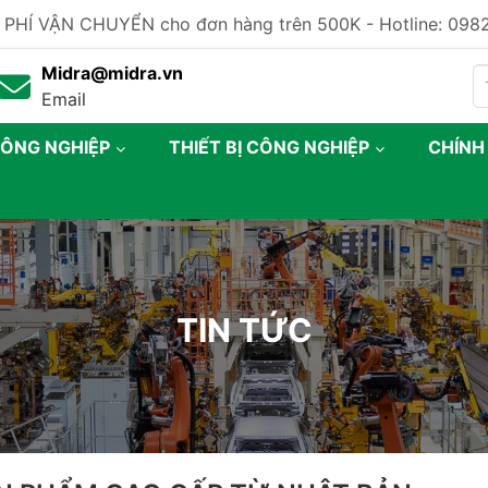
 PHÍ VẬN CHUYỂN cho đơn hàng trên 500K - Hotline: 09
Midra@midra.vn
Email
CÔNG NGHIỆP
THIẾT BỊ CÔNG NGHIỆP
CHÍNH
TIN TỨC