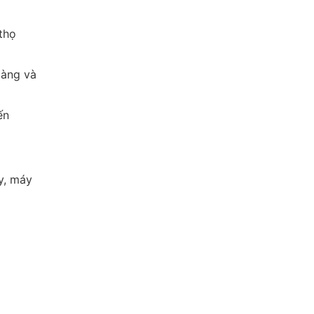
thọ
dàng và
ến
y, máy