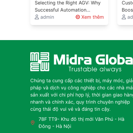
Automation Requires
Succ
Selecting the Right AGV: Why
Cust
More Than Choosing a
Thro
Successful Automation
Boos
Vehicle
Engi
Requires More Than Choosing
admin
Xem thêm
Deli
ad
a Vehicle Automated Guided
Engi
Glob
Vehicles (AGVs), Autonomous
Engi
Bey
Mobile Robots…
Produ
proj
Chúng ta cung cấp các thiết bị, máy móc, giả
pháp và dịch vụ công nghiệp cho các nhà má
sản xuất với chi phí hợp lý, thời gian giao hàn
nhanh và chính xác, quy trình chuyên nghiệp
cùng thái độ vui vẻ và đáng tin cậy.
78F TT9- Khu đô thị mới Văn Phú - Hà
Đông - Hà Nội