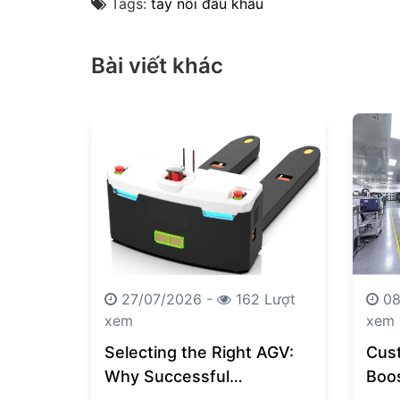
Tags:
tay nối đầu khẩu
Bài viết khác
27/07/2026 -
162 Lượt
08
xem
xem
Selecting the Right AGV:
Cus
Why Successful
Boo