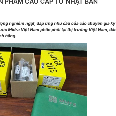
ẢN PHẨM CAO CẤP TỪ NHẬT BẢN
ượng nghiêm ngặt, đáp ứng nhu cầu của các chuyên gia kỹ
ợc Midra Việt Nam phân phối tại thị trường Việt Nam, đ
nh hãng.