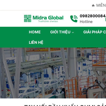
🔥 MIỄN
0982800084
Hotline
HOME
GIỚI THIỆU
GIẢI PHÁP 
LIÊN HỆ