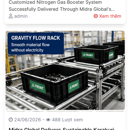
Customized Nitrogen Gas Booster System
Solutions Beyond Product Supply
Successfully Delivered Through Midra Global's
Engineering Expertise Engineering Solutions
admin
Xem thêm
Beyond Product Supply Industrial projects
involving…
24/06/2026 -
488 Lượt xem
Midra Global Delivers Sustainable Karakuri