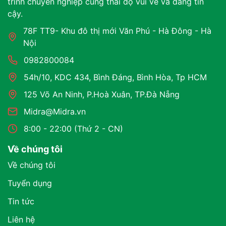
trình chuyên nghiệp cùng thái độ vui vẻ và đáng tin
cậy.
78F TT9- Khu đô thị mới Văn Phú - Hà Đông - Hà
Nội
0982800084
54h/10, KDC 434, Bình Đáng, Bình Hòa, Tp HCM
125 Võ An Ninh, P.Hoà Xuân, TP.Đà Nẵng
Midra@Midra.vn
8:00 - 22:00 (Thứ 2 - CN)
Về chúng tôi
Về chúng tôi
Tuyển dụng
Tin tức
Liên hệ