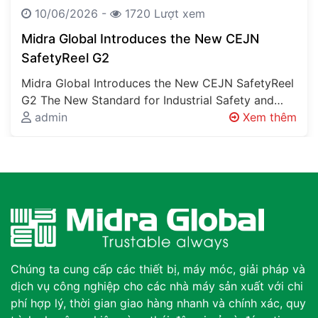
10/06/2026 -
1720 Lượt xem
Midra Global Introduces the New CEJN
SafetyReel G2
Midra Global Introduces the New CEJN SafetyReel
G2 The New Standard for Industrial Safety and
Workplace Organisation Every Factory Has…
admin
Xem thêm
Chúng ta cung cấp các thiết bị, máy móc, giải pháp và
dịch vụ công nghiệp cho các nhà máy sản xuất với chi
phí hợp lý, thời gian giao hàng nhanh và chính xác, quy