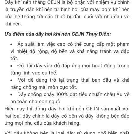
Dây khí nén thẳng CEJN là bộ phận với nhiệm vụ chính
là truyền dẫn khí nén từ bình hơi của máy bơm khí nén
của hệ thống tới các thiết bị đầu cuối với nhu cầu về
khí nén.
Ưu điểm của dây hơi khí nén CEJN Thụy Điển:
Áp suất làm việc cao có thể cung cấp một phạm
vi nhiệt độ rộng, độ bền và khả năng tránh va đập
tốt.
Độ dài dây vừa đủ đáp ứng mọi hoạt động trong
từng lĩnh vực cụ thể.
Vòi dễ dàng trở lại trạng thái ban đầu và khả
năng chống mài mòn cực tốt.
Dây chống cháy 100% đạt tiêu chuẩn châu Âu về
an toàn cho con người
Hiện nay thì dòng dây hơi khí nén CEJN sản xuất với
hai loại dây chính là dây có bện và dây không bện đáp
ứng mọi nhu cầu của khách hàng.
Với dây không bện là loại dây sử dụng phổ biến nhất