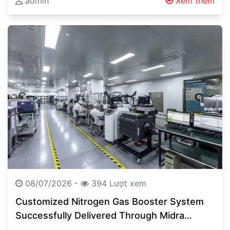
Vehicle Automated Guided Vehicles (AGVs),
admin
Xem thêm
Autonomous Mobile Robots…
08/07/2026 -
394 Lượt xem
Customized Nitrogen Gas Booster System
Successfully Delivered Through Midra
Global’s Engineering Expertise Engineering