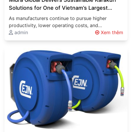
Solutions for One of Vietnam’s Largest
Automotive Manufacturers
As manufacturers continue to pursue higher
productivity, lower operating costs, and
sustainable production methods, innovative
admin
Xem thêm
material handling systems are becoming…