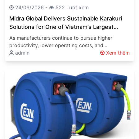
24/06/2026 -
522 Lượt xem
Midra Global Delivers Sustainable Karakuri
Solutions for One of Vietnam’s Largest
Automotive Manufacturers
As manufacturers continue to pursue higher
productivity, lower operating costs, and
sustainable production methods, innovative
admin
Xem thêm
material handling systems are becoming…