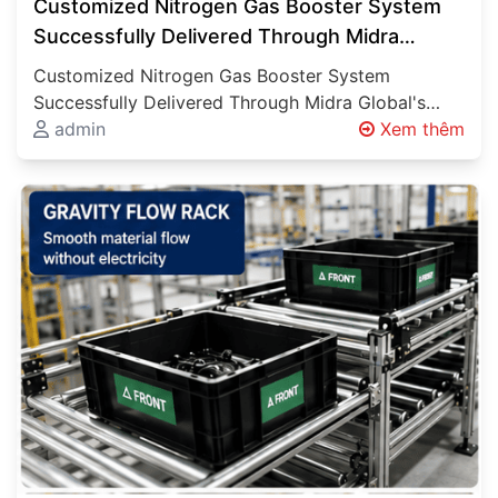
Customized Nitrogen Gas Booster System
Successfully Delivered Through Midra
Global’s Engineering Expertise Engineering
Customized Nitrogen Gas Booster System
Solutions Beyond Product Supply
Successfully Delivered Through Midra Global's
Engineering Expertise Engineering Solutions
admin
Xem thêm
Beyond Product Supply Industrial projects
involving…