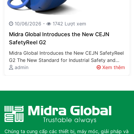
10/06/2026 -
1742 Lượt xem
Midra Global Introduces the New CEJN
SafetyReel G2
Midra Global Introduces the New CEJN SafetyReel
G2 The New Standard for Industrial Safety and
Workplace Organisation Every Factory Has…
admin
Xem thêm
Chúng ta cung cấp các thiết bị, máy móc, giải pháp và