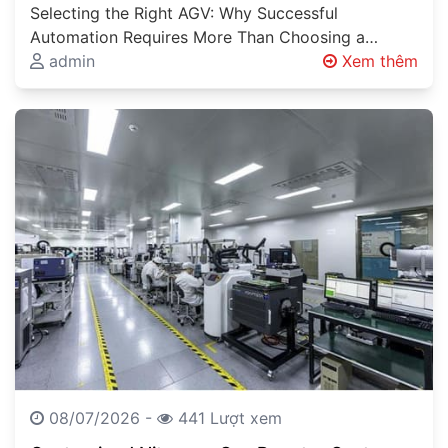
Vehicle
Selecting the Right AGV: Why Successful
Automation Requires More Than Choosing a
Vehicle Automated Guided Vehicles (AGVs),
admin
Xem thêm
Autonomous Mobile Robots…
08/07/2026 -
441 Lượt xem