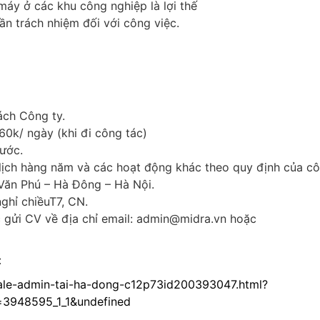
máy ở các khu công nghiệp là lợi thế
n trách nhiệm đối với công việc.
ách Công ty.
ưa 60k/ ngày (khi đi công tác)
ớc.
 lịch hàng năm và các hoạt động khác theo quy định của co
n Phú – Hà Đông – Hà Nội.
 nghỉ chiềuT7, CN.
gửi CV về địa chỉ email: admin@midra.vn hoặc
:
sale-admin-tai-ha-dong-c12p73id200393047.html?
3948595_1_1&undefined