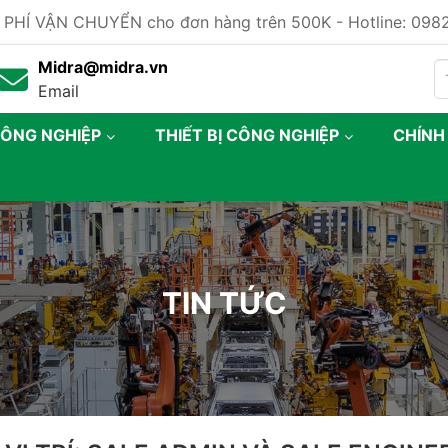
 PHÍ VẬN CHUYỂN cho đơn hàng trên 500K - Hotline: 09
Midra@midra.vn
Email
CÔNG NGHIỆP
THIẾT BỊ CÔNG NGHIỆP
CHÍNH
TIN TỨC