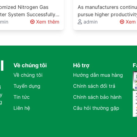
essfully Delivered
Solutions for One of
omized Nitrogen Gas
As manufacturers continu
ugh Midra Global’s
Vietnam’s Largest
ter System Successfully
pursue higher productivit
neering Expertise
Automotive
vered Through Midra
min
Xem thêm
lower operating costs, a
admin
Xem 
neering Solutions
al's Engineering Expertise
Manufacturers
sustainable production
neering Solutions Beyond
methods, innovative mate
ond Product Supply
ct Supply Industrial
handling systems are
ects involving…
becoming…
Về chúng tôi
Hỗ trợ
F
Về chúng tôi
Hướng dẫn mua hàng
Tuyển dụng
Chính sách đổi trả
i
y
Tin tức
Chính sách bảo hành
g
Liên hệ
Câu hỏi thường gặp