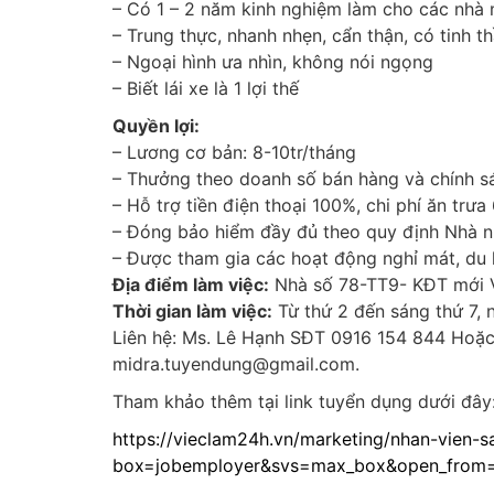
– Có 1 – 2 năm kinh nghiệm làm cho các nhà 
– Trung thực, nhanh nhẹn, cẩn thận, có tinh thầ
– Ngoại hình ưa nhìn, không nói ngọng
– Biết lái xe là 1 lợi thế
Quyền lợi:
– Lương cơ bản: 8-10tr/tháng
– Thưởng theo doanh số bán hàng và chính s
– Hỗ trợ tiền điện thoại 100%, chi phí ăn tr
– Đóng bảo hiểm đầy đủ theo quy định Nhà nư
– Được tham gia các hoạt động nghỉ mát, du
Địa điểm làm việc:
Nhà số 78-TT9- KĐT mới Vă
Thời gian làm việc:
Từ thứ 2 đến sáng thứ 7,
Liên hệ: Ms. Lê Hạnh SĐT 0916 154 844 Hoặc 
midra.tuyendung@gmail.com.
Tham khảo thêm tại link tuyển dụng dưới đây
https://vieclam24h.vn/marketing/nhan-vien-
box=jobemployer&svs=max_box&open_from=