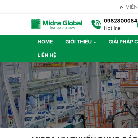
🔥 MIỄN
0982800084
Hotline
HOME
GIỚI THIỆU
GIẢI PHÁP 
LIÊN HỆ