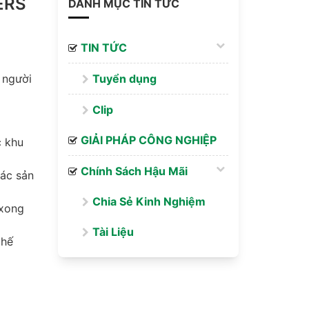
ERS
DANH MỤC TIN TỨC
TIN TỨC
 người
Tuyển dụng
Clip
GIẢI PHÁP CÔNG NGHIỆP
c khu
Chính Sách Hậu Mãi
các sản
Chia Sẻ Kinh Nghiệm
 xong
Tài Liệu
thế