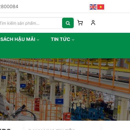
82800084
 SÁCH HẬU MÃI
TIN TỨC