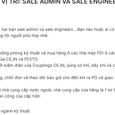
VỊ TRÍ: SALE ADMIN VÀ SALE ENGINE
 hai bạn sale admin và sale engineers….Bạn nào hoặc ai có
ng tôi người phù hợp nhé.
rưởng phòng kỹ thuật và mua hàng ở các nhà máy FDI ở cá
của CEJN và FESTO.
ết kiệm điện của Couplings CEJN, súng xịt khí, dây khí và 
, chốt đơn và theo dõi báo giá cho đến khi ra PO và giao
i nhà cung cấp nước ngoài, nhà cung cấp của hãng là 1 lợi 
ân công của cấp trên
n ngành kỹ thuật