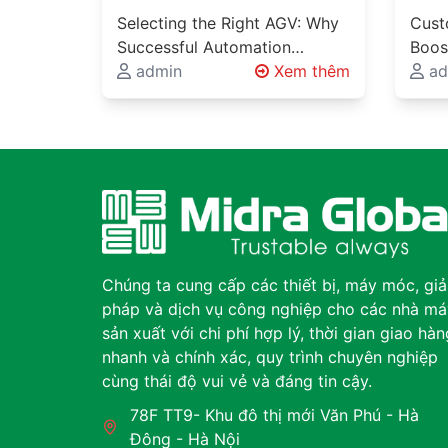
Automation Requires
Succ
Selecting the Right AGV: Why
Cust
More Than Choosing a
Thro
Successful Automation
Boos
Vehicle
Engi
Requires More Than Choosing
admin
Xem thêm
Deli
ad
a Vehicle Automated Guided
Engi
Glob
Vehicles (AGVs), Autonomous
Engi
Bey
Mobile Robots…
Produ
proj
Chúng ta cung cấp các thiết bị, máy móc, giả
pháp và dịch vụ công nghiệp cho các nhà má
sản xuất với chi phí hợp lý, thời gian giao hàn
nhanh và chính xác, quy trình chuyên nghiệp
cùng thái độ vui vẻ và đáng tin cậy.
78F TT9- Khu đô thị mới Văn Phú - Hà
Đông - Hà Nội