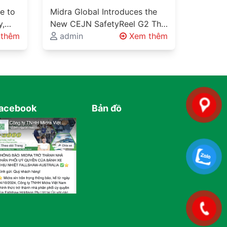
G2
e to
Midra Global Introduces the
y,
New CEJN SafetyReel G2 The
nd
thêm
New Standard for Industrial
admin
Xem thêm
Safety and Workplace
rial
Organisation Every Factory
Has…
acebook
Bản đồ