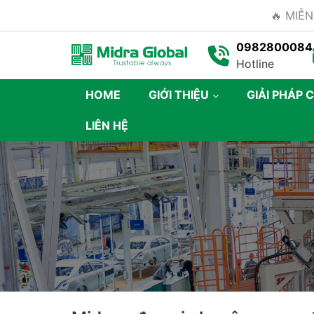
🔥 MIỄN
0982800084
Hotline
HOME
GIỚI THIỆU
GIẢI PHÁP 
LIÊN HỆ