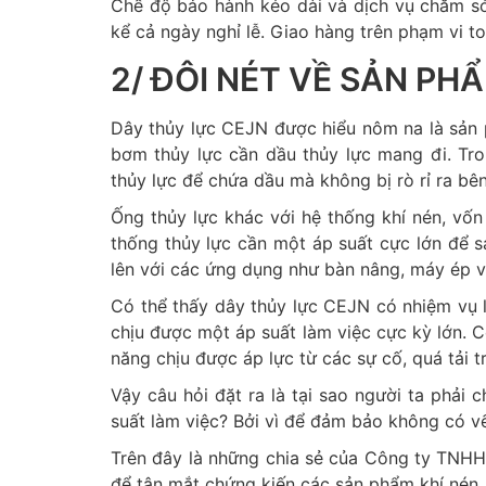
Chế độ bảo hành kéo dài và dịch vụ chăm só
kể cả ngày nghỉ lễ. Giao hàng trên phạm vi t
2/ ĐÔI NÉT VỀ SẢN P
Dây thủy lực CEJN được hiểu nôm na là sản 
bơm thủy lực cần dầu thủy lực mang đi. Tro
thủy lực để chứa dầu mà không bị rò rỉ ra bên
Ống thủy lực khác với hệ thống khí nén, vốn
thống thủy lực cần một áp suất cực lớn để 
lên với các ứng dụng như bàn nâng, máy ép
Có thể thấy dây thủy lực CEJN có nhiệm vụ là
chịu được một áp suất làm việc cực kỳ lớn. C
năng chịu được áp lực từ các sự cố, quá tải t
Vậy câu hỏi đặt ra là tại sao người ta phải 
suất làm việc? Bởi vì để đảm bảo không có vế
Trên đây là những chia sẻ của Công ty TNHH
để tận mắt chứng kiến các sản phẩm khí nén,