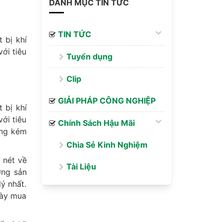
DANH MỤC TIN TỨC
TIN TỨC
 bị khí
ới tiêu
Tuyển dụng
Clip
GIẢI PHÁP CÔNG NGHIỆP
 bị khí
ới tiêu
Chính Sách Hậu Mãi
àng kém
Chia Sẻ Kinh Nghiệm
 nét về
Tài Liệu
ợng sản
ý nhất.
gày mua