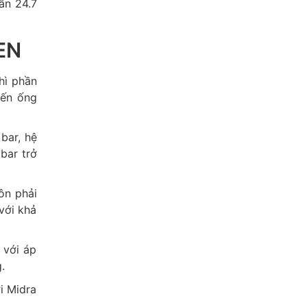
ấn 24.7
EN
hì phần
đến ống
bar, hệ
bar trở
ôn phải
với khả
 với áp
.
i Midra