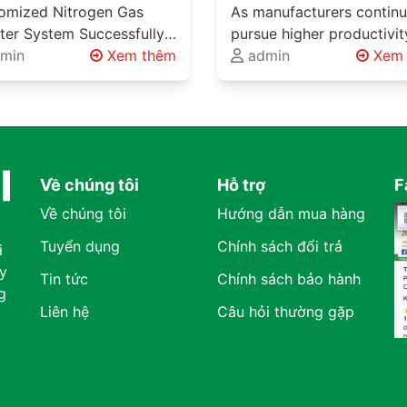
essfully Delivered
Solutions for One of
omized Nitrogen Gas
As manufacturers continu
ugh Midra Global’s
Vietnam’s Largest
ter System Successfully
pursue higher productivit
neering Expertise
Automotive
vered Through Midra
min
Xem thêm
lower operating costs, a
admin
Xem 
neering Solutions
al's Engineering Expertise
Manufacturers
sustainable production
neering Solutions Beyond
methods, innovative mate
ond Product Supply
ct Supply Industrial
handling systems are
ects involving…
becoming…
Về chúng tôi
Hỗ trợ
F
Về chúng tôi
Hướng dẫn mua hàng
Tuyển dụng
Chính sách đổi trả
i
y
Tin tức
Chính sách bảo hành
g
Liên hệ
Câu hỏi thường gặp