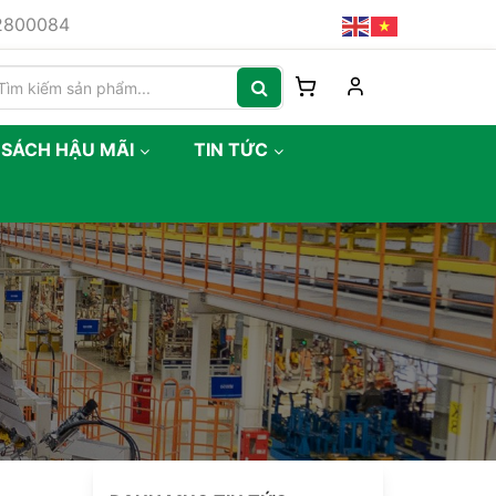
82800084
 SÁCH HẬU MÃI
TIN TỨC