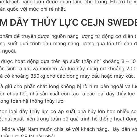
c khách hàng luôn được quan tâm, chú trọng. Hỗ trợ tư v
oàn quốc với mức phí rẻ nhất.
HẨM DÂY THỦY LỰC CEJN SWED
phẩm để truyền được nguồn năng lượng từ động cơ điện t
ng suốt quá trình dầu mang năng lượng quá lớn thì cần 
 ngoài.
 được hoạt động dựa trên áp suất thấp chỉ khoảng 8 – 10 
sản sinh ra lực và momen. Áp lực này cũng cỡ khoảng 200 
 và cỡ khoảng 350kg cho các dòng máy cẩu hoặc máy xúc.
 giữ cho phần chất lỏng không bị rò rỉ ra bên ngoài và lu
òn chưa hết, nhà sản xuất còn tạo ra các loại dây thủy lực 
rong toàn hệ thống thủy lực.
chọn loại dây thủy lực có áp suất phá hủy lớn hơn nhiều so
t nứt xuất hiện trong toàn bộ quá trình hệ thống hoạt động
 Midra Việt Nam muốn chia sẻ với khách hàng. Hãy đến vớ
 thủy lực CEJN này nhé!