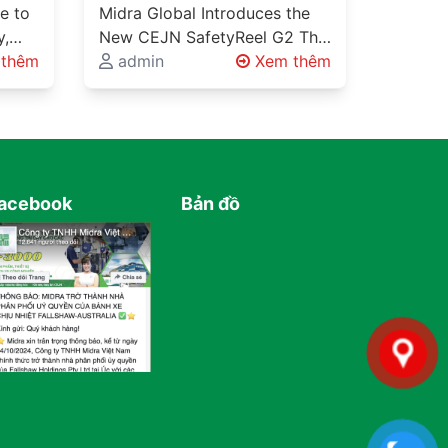
G2
e to
Midra Global Introduces the
y,
New CEJN SafetyReel G2 The
nd
thêm
New Standard for Industrial
admin
Xem thêm
Safety and Workplace
rial
Organisation Every Factory
Has…
acebook
Bản đồ