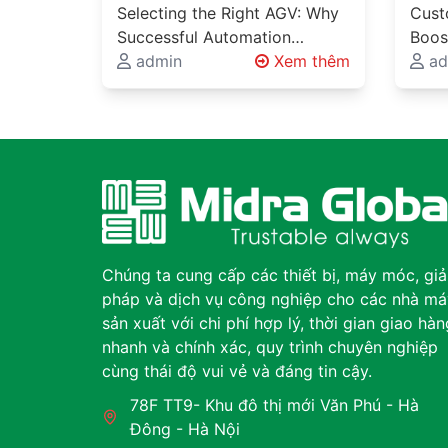
Automation Requires
Succ
Selecting the Right AGV: Why
Cust
More Than Choosing a
Thro
Successful Automation
Boos
Vehicle
Engi
Requires More Than Choosing
admin
Xem thêm
Deli
ad
a Vehicle Automated Guided
Engi
Glob
Vehicles (AGVs), Autonomous
Engi
Bey
Mobile Robots…
Produ
proj
Chúng ta cung cấp các thiết bị, máy móc, giả
pháp và dịch vụ công nghiệp cho các nhà má
sản xuất với chi phí hợp lý, thời gian giao hàn
nhanh và chính xác, quy trình chuyên nghiệp
cùng thái độ vui vẻ và đáng tin cậy.
78F TT9- Khu đô thị mới Văn Phú - Hà
Đông - Hà Nội