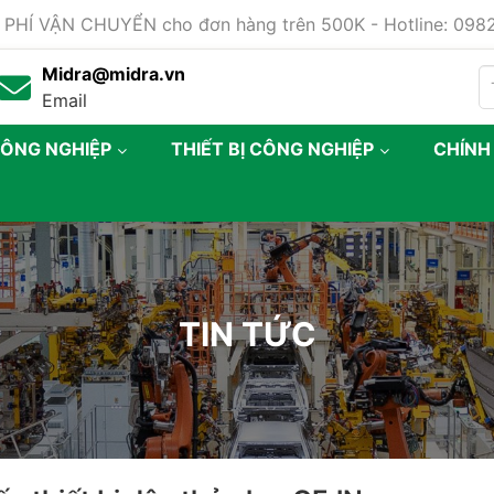
 PHÍ VẬN CHUYỂN cho đơn hàng trên 500K - Hotline: 09
Midra@midra.vn
Email
CÔNG NGHIỆP
THIẾT BỊ CÔNG NGHIỆP
CHÍNH
TIN TỨC