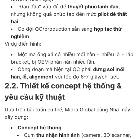
“Đau đầu” vừa đủ để
thuyết phục lãnh đạo
,
nhưng không quá phức tạp đến mức
pilot dễ thất
bại
.
Có đội QC/production sẵn sàng
hợp tác thử
nghiệm
.
Ví dụ điển hình:
Một mã ống xả có nhiều mối hàn + nhiều lỗ + lắp
bracket, bị OEM phàn nàn nhiều lần.
Công đoạn mà hiện tại QC phải
đứng soi mối
hàn, lỗ, alignment
với tốc độ 6-7 giây/chi tiết.
2.2. Thiết kế concept hệ thống &
yêu cầu kỹ thuật
Dựa trên bài toán cụ thể, Midra Global cùng Nhà máy
xây dựng:
Concept hệ thống
:
Cụm
thu nhận hình ảnh
(camera, 3D scanner,