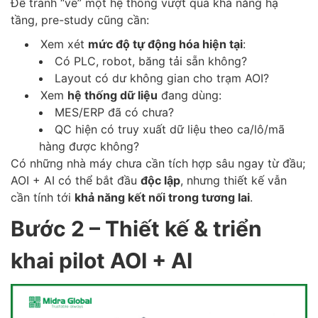
Để tránh “vẽ” một hệ thống vượt quá khả năng hạ
tầng, pre-study cũng cần:
Xem xét
mức độ tự động hóa hiện tại
:
Có PLC, robot, băng tải sẵn không?
Layout có dư không gian cho trạm AOI?
Xem
hệ thống dữ liệu
đang dùng:
MES/ERP đã có chưa?
QC hiện có truy xuất dữ liệu theo ca/lô/mã
hàng được không?
Có những nhà máy chưa cần tích hợp sâu ngay từ đầu;
AOI + AI có thể bắt đầu
độc lập
, nhưng thiết kế vẫn
cần tính tới
khả năng kết nối trong tương lai
.
Bước 2 – Thiết kế & triển
khai pilot AOI + AI