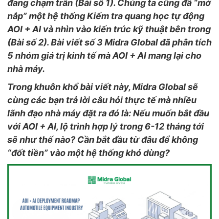
đang chạm trần (Bài số 1). Chúng ta cũng đã “mở
nắp” một hệ thống Kiểm tra quang học tự động
AOI + AI và nhìn vào kiến trúc kỹ thuật bên trong
(Bài số 2). Bài viết số 3 Midra Global đã phân tích
5 nhóm giá trị kinh tế mà AOI + AI mang lại cho
nhà máy.
Trong khuôn khổ bài viết này, Midra Global sẽ
cùng các bạn trả lời câu hỏi thực tế mà nhiều
lãnh đạo nhà máy đặt ra đó là: Nếu muốn bắt đầu
với AOI + AI, lộ trình hợp lý trong 6-12 tháng tới
sẽ như thế nào? Cần bắt đầu từ đâu để không
“đốt tiền” vào một hệ thống khó dùng?