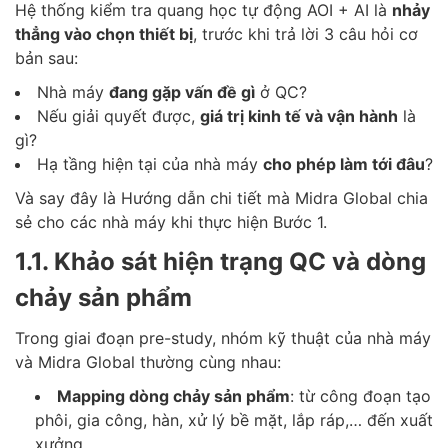
Hệ thống kiểm tra quang học tự động AOI + AI là
nhảy
thẳng vào chọn thiết bị
, trước khi trả lời 3 câu hỏi cơ
bản sau:
Nhà máy
đang gặp vấn đề gì
ở QC?
Nếu giải quyết được,
giá trị kinh tế và vận hành
là
gì?
Hạ tầng hiện tại của nhà máy
cho phép làm tới đâu
?
Và say đây là Hướng dẫn chi tiết mà Midra Global chia
sẻ cho các nhà máy khi thực hiện Bước 1.
1.1. Khảo sát hiện trạng QC và dòng
chảy sản phẩm
Trong giai đoạn pre-study, nhóm kỹ thuật của nhà máy
và Midra Global thường cùng nhau:
Mapping dòng chảy sản phẩm
: từ công đoạn tạo
phôi, gia công, hàn, xử lý bề mặt, lắp ráp,… đến xuất
xưởng.