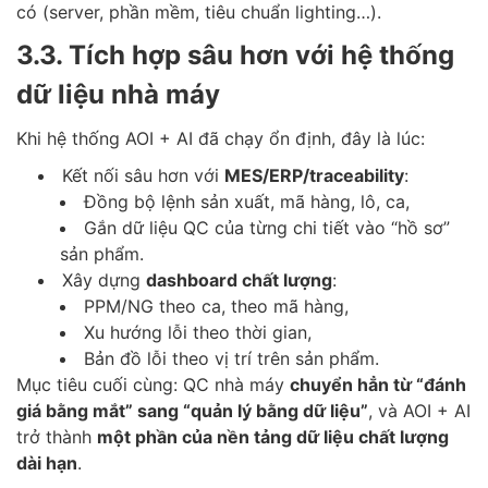
có (server, phần mềm, tiêu chuẩn lighting…).
3.3. Tích hợp sâu hơn với hệ thống
dữ liệu nhà máy
Khi hệ thống AOI + AI đã chạy ổn định, đây là lúc:
Kết nối sâu hơn với
MES/ERP/traceability
:
Đồng bộ lệnh sản xuất, mã hàng, lô, ca,
Gắn dữ liệu QC của từng chi tiết vào “hồ sơ”
sản phẩm.
Xây dựng
dashboard chất lượng
:
PPM/NG theo ca, theo mã hàng,
Xu hướng lỗi theo thời gian,
Bản đồ lỗi theo vị trí trên sản phẩm.
Mục tiêu cuối cùng: QC nhà máy
chuyển hẳn từ “đánh
giá bằng mắt” sang “quản lý bằng dữ liệu”
, và AOI + AI
trở thành
một phần của nền tảng dữ liệu chất lượng
dài hạn
.