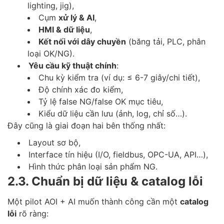
lighting, jig),
Cụm
xử lý & AI
,
HMI & dữ liệu
,
Kết nối với dây chuyền
(băng tải, PLC, phân
loại OK/NG).
Yêu cầu kỹ thuật chính
:
Chu kỳ kiểm tra (ví dụ: ≤ 6-7 giây/chi tiết),
Độ chính xác đo kiểm,
Tỷ lệ false NG/false OK mục tiêu,
Kiểu dữ liệu cần lưu (ảnh, log, chỉ số…).
Đây cũng là giai đoạn hai bên thống nhất:
Layout sơ bộ,
Interface tín hiệu (I/O, fieldbus, OPC-UA, API…),
Hình thức phân loại sản phẩm NG.
2.3. Chuẩn bị dữ liệu & catalog lỗi
Một pilot AOI + AI muốn thành công cần một
catalog
lỗi
rõ ràng: