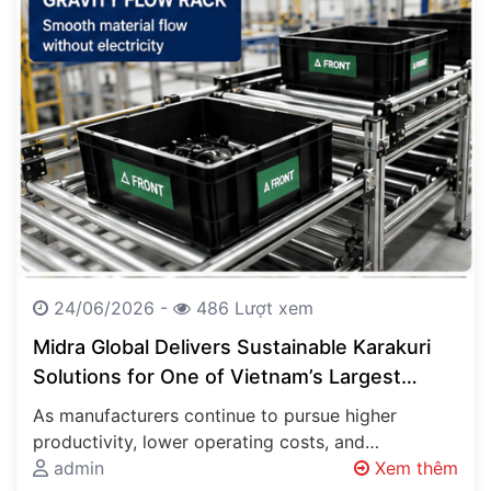
24/06/2026 -
486 Lượt xem
Midra Global Delivers Sustainable Karakuri
Solutions for One of Vietnam’s Largest
Automotive Manufacturers
As manufacturers continue to pursue higher
productivity, lower operating costs, and
sustainable production methods, innovative
admin
Xem thêm