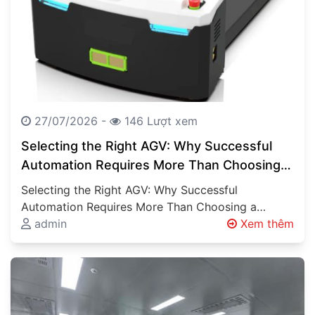
27/07/2026 -
146 Lượt xem
Selecting the Right AGV: Why Successful
Automation Requires More Than Choosing a
Vehicle
Selecting the Right AGV: Why Successful
Automation Requires More Than Choosing a
Vehicle Automated Guided Vehicles (AGVs),
admin
Xem thêm
Autonomous Mobile Robots…