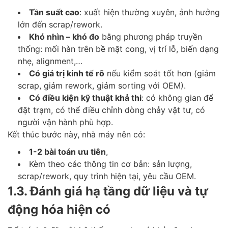
Tần suất cao
: xuất hiện thường xuyên, ảnh hưởng
lớn đến scrap/rework.
Khó nhìn – khó đo
bằng phương pháp truyền
thống: mối hàn trên bề mặt cong, vị trí lỗ, biến dạng
nhẹ, alignment,…
Có giá trị kinh tế rõ
nếu kiểm soát tốt hơn (giảm
scrap, giảm rework, giảm sorting với OEM).
Có điều kiện kỹ thuật khả thi
: có không gian để
đặt trạm, có thể điều chỉnh dòng chảy vật tư, có
người vận hành phù hợp.
Kết thúc bước này, nhà máy nên có:
1-2 bài toán ưu tiên
,
Kèm theo các thông tin cơ bản: sản lượng,
scrap/rework, quy trình hiện tại, yêu cầu OEM.
1.3. Đánh giá hạ tầng dữ liệu và tự
động hóa hiện có