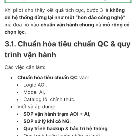
Khi pilot cho thấy kết quả tích cực, bước 3 là
không
để hệ thống dừng lại như một “hòn đảo công nghệ”
,
mà đưa nó vào
chuẩn vận hành chung
và
mở rộng có
chọn lọc
.
3.1. Chuẩn hóa tiêu chuẩn QC & quy
trình vận hành
Các việc cần làm:
Chuẩn hóa tiêu chuẩn QC
vào:
Logic AOI,
Model AI,
Catalog lỗi chính thức.
Viết và áp dụng:
SOP vận hành trạm AOI + AI
,
SOP xử lý khi có NG
,
Quy trình backup & bảo trì hệ thống
,
Quy trình huấn luyện nhân sự mới.