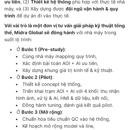
ưu tiên
, (2)
Thiết kế hệ thống
phù hợp với thực tế nhà
máy, và (3) Xây dựng được
đội ngũ vận hành & quy
trình
để dự án đi vào thực tế.
Với vài trò là một đơn vị tư vấn giải pháp kỹ thuật tổng
thể, Midra Global
sẽ đồng hành
với nhà máy trong
suốt lộ trình:
Ở
Bước 1 (Pre-study)
:
Cùng nhà máy mapping quy trình,
Xác định bài toán AOI + AI ưu tiên,
Xây dựng khung giá trị kinh tế & kỹ thuật.
Ở
Bước 2 (Pilot)
:
Thiết kế concept hệ thống,
Triển khai trạm AOI + AI với 4 khối: thu nhận
hình ảnh, xử lý & AI, HMI & dữ liệu, kết nối,
Đồng hành tuning, đánh giá kết quả pilot.
Ở
Bước 3 (Mở rộng)
:
Chuẩn hóa tiêu chuẩn QC vào hệ thống,
Kế hoạch mở rộng model và line,