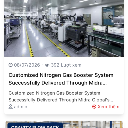
08/07/2026 -
392 Lượt xem
Customized Nitrogen Gas Booster System
Successfully Delivered Through Midra
Global’s Engineering Expertise Engineering
Customized Nitrogen Gas Booster System
Solutions Beyond Product Supply
Successfully Delivered Through Midra Global's
Engineering Expertise Engineering Solutions
admin
Xem thêm
Beyond Product Supply Industrial projects
involving…