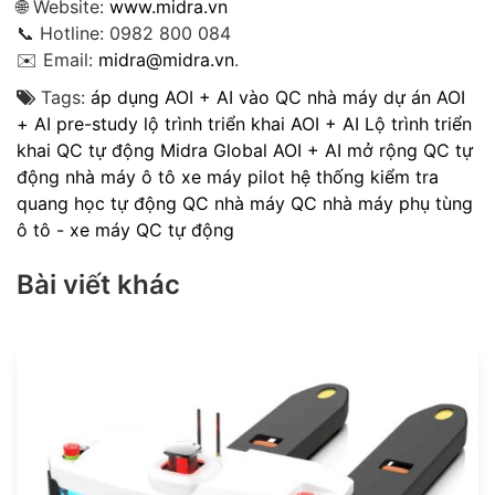
🌐 Website:
www.midra.vn
📞 Hotline: 0982 800 084
✉️ Email:
midra@midra.vn
.
Tags:
áp dụng AOI + AI vào QC nhà máy
dự án AOI
+ AI pre-study
lộ trình triển khai AOI + AI
Lộ trình triển
khai QC tự động
Midra Global AOI + AI
mở rộng QC tự
động nhà máy ô tô xe máy
pilot hệ thống kiểm tra
quang học tự động
QC nhà máy
QC nhà máy phụ tùng
ô tô - xe máy
QC tự động
Bài viết khác