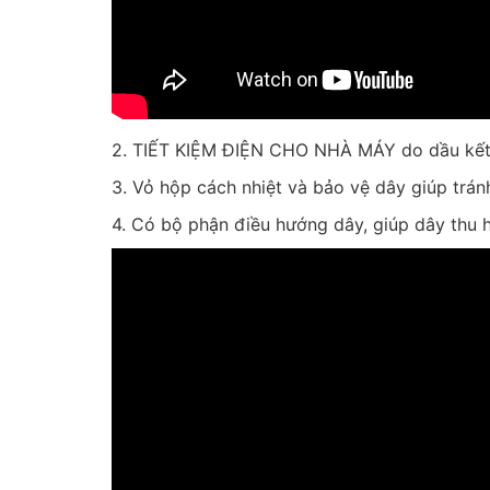
2. TIẾT KIỆM ĐIỆN CHO NHÀ MÁY do dầu kết n
3. Vỏ hộp cách nhiệt và bảo vệ dây giúp trán
4. Có bộ phận điều hướng dây, giúp dây thu hồ