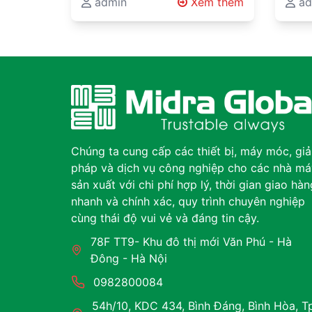
Vehicle
Engi
Requires More Than Choosing
admin
Xem thêm
Deli
ad
a Vehicle Automated Guided
Engi
Glob
Vehicles (AGVs), Autonomous
Engi
Bey
Mobile Robots…
Produ
proj
Chúng ta cung cấp các thiết bị, máy móc, giả
pháp và dịch vụ công nghiệp cho các nhà má
sản xuất với chi phí hợp lý, thời gian giao hàn
nhanh và chính xác, quy trình chuyên nghiệp
cùng thái độ vui vẻ và đáng tin cậy.
78F TT9- Khu đô thị mới Văn Phú - Hà
Đông - Hà Nội
0982800084
54h/10, KDC 434, Bình Đáng, Bình Hòa, T