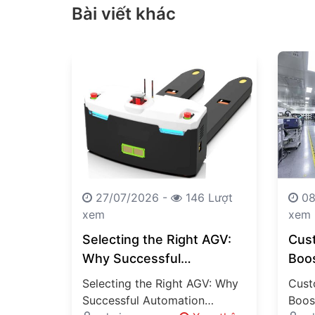
Bài viết khác
27/07/2026 -
146 Lượt
08
xem
xem
Selecting the Right AGV:
Cus
Why Successful
Boo
Automation Requires
Succ
Selecting the Right AGV: Why
Cust
More Than Choosing a
Thro
Successful Automation
Boos