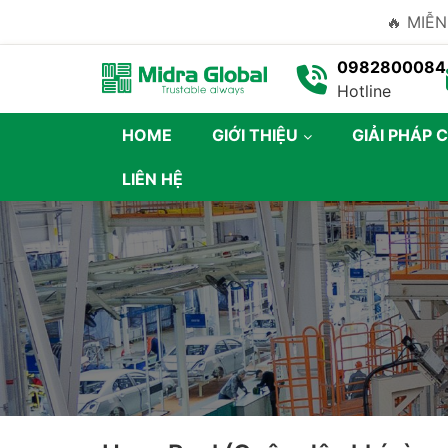
🔥 MIỄN
0982800084
Hotline
HOME
GIỚI THIỆU
GIẢI PHÁP 
LIÊN HỆ