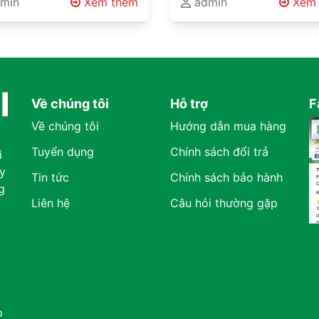
neering Expertise
Automotive
vered Through Midra
min
Xem thêm
lower operating costs, a
admin
Xem 
neering Solutions
al's Engineering Expertise
Manufacturers
sustainable production
neering Solutions Beyond
methods, innovative mate
ond Product Supply
ct Supply Industrial
handling systems are
ects involving…
becoming…
Về chúng tôi
Hỗ trợ
F
Về chúng tôi
Hướng dẫn mua hàng
Tuyển dụng
Chính sách đổi trả
i
y
Tin tức
Chính sách bảo hành
g
Liên hệ
Câu hỏi thường gặp
p