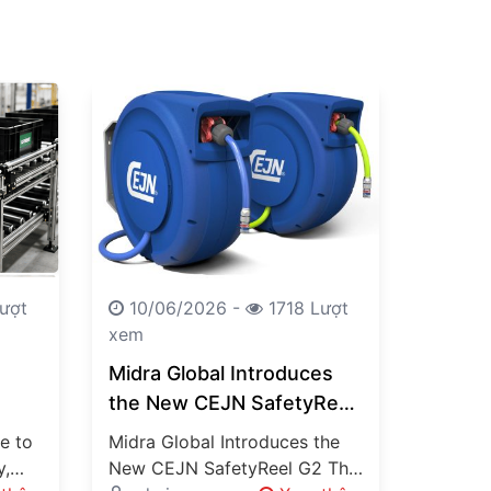
ượt
10/06/2026 -
1718 Lượt
xem
Midra Global Introduces
the New CEJN SafetyReel
G2
e to
Midra Global Introduces the
y,
New CEJN SafetyReel G2 The