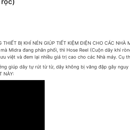
 rọc)
 THIẾT BỊ KHÍ NÉN GIÚP TIẾT KIỆM ĐIỆN CHO CÁC NHÀ M
mà Midra đang phân phối, thì Hose Reel (Cuộn dây khí ròn
ưu việt và đem lại nhiều giá trị cao cho các Nhà máy. Cụ th
ng giúp dây tự rút từ từ, dây không bị văng đập gây nguy
T NÀY: