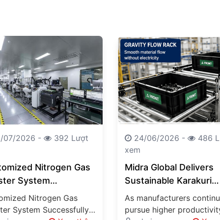
/07/2026 -
392 Lượt
24/06/2026 -
486 L
xem
tomized Nitrogen Gas
Midra Global Delivers
ster System
Sustainable Karakuri
essfully Delivered
Solutions for One of
omized Nitrogen Gas
As manufacturers continu
ugh Midra Global’s
Vietnam’s Largest
ter System Successfully
pursue higher productivit