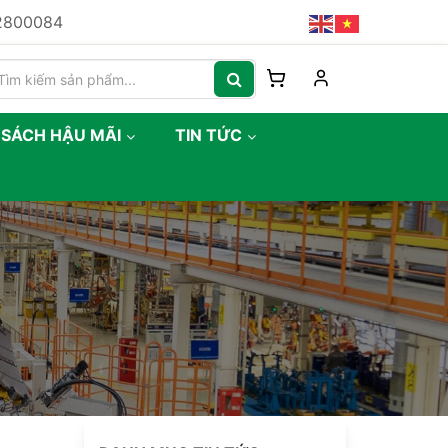
82800084
 SÁCH HẬU MÃI
TIN TỨC