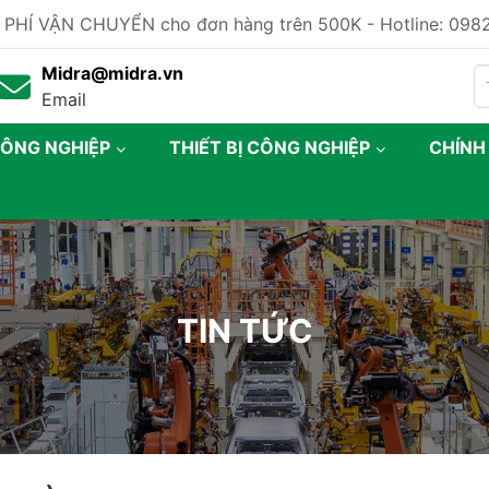
 PHÍ VẬN CHUYỂN cho đơn hàng trên 500K - Hotline: 09
Midra@midra.vn
Email
CÔNG NGHIỆP
THIẾT BỊ CÔNG NGHIỆP
CHÍNH
TIN TỨC