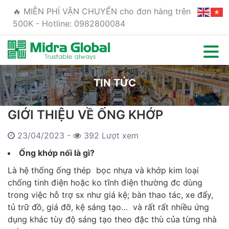
🔥 MIỄN PHÍ VẬN CHUYỂN cho đơn hàng trên
500K - Hotline: 0982800084
TIN TỨC
GIỚI THIỆU VỀ ỐNG KHỚP
23/04/2023 -
392 Lượt xem
Ố
ng khớp nối là gì?
Là hệ thống ống thép bọc nhựa và khớp kim loại
chống tinh điện hoặc ko tĩnh điện thường đc dùng
trong việc hỗ trợ sx như giá kệ; bàn thao tác, xe đẩy,
tủ trữ đồ, giá đỡ, kệ sáng tạo… và rất rất nhiều ứng
dụng khác tùy độ sáng tạo theo đặc thù của từng nhà