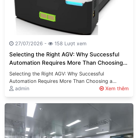
27/07/2026 -
158 Lượt xem
Selecting the Right AGV: Why Successful
Automation Requires More Than Choosing a
Vehicle
Selecting the Right AGV: Why Successful
Automation Requires More Than Choosing a
Vehicle Automated Guided Vehicles (AGVs),
admin
Xem thêm
Autonomous Mobile Robots…