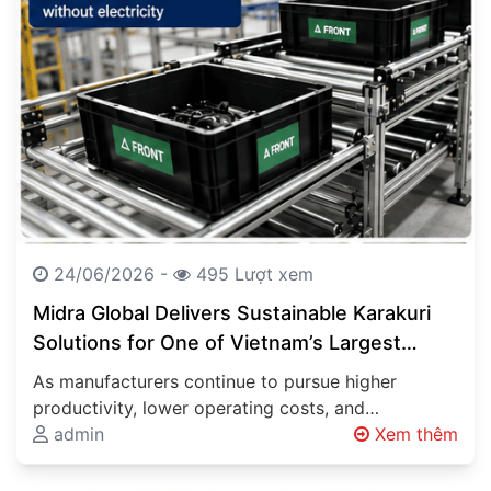
24/06/2026 -
495 Lượt xem
Midra Global Delivers Sustainable Karakuri
Solutions for One of Vietnam’s Largest
Automotive Manufacturers
As manufacturers continue to pursue higher
productivity, lower operating costs, and
sustainable production methods, innovative
admin
Xem thêm
material handling systems are becoming…