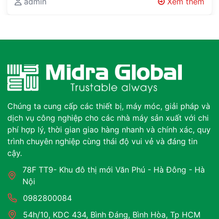
Workplace Organisation Every Factory Has…
admin
Xem thêm
Chúng ta cung cấp các thiết bị, máy móc, giải pháp và
dịch vụ công nghiệp cho các nhà máy sản xuất với chi
phí hợp lý, thời gian giao hàng nhanh và chính xác, quy
trình chuyên nghiệp cùng thái độ vui vẻ và đáng tin
cậy.
78F TT9- Khu đô thị mới Văn Phú - Hà Đông - Hà
Nội
0982800084
54h/10, KDC 434, Bình Đáng, Bình Hòa, Tp HCM