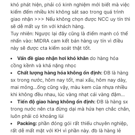
khó phát hiện, phải có kinh nghiệm mới biết mà việc
kiểm đếm nhiều khi không sát sao trong quá trình
giao nhận >>> Nếu không chọn được NCC uy tín thì
sẽ dễ mất uy tin với khách hàng.
Tuy nhiên: Ngược lại đây cũng là điểm mạnh có thể
nhấn vào: MIDRA cam kết bán hàng uy tín vì điều
này sẽ được cta kiểm soát thật tốt.
Vấn đề giao nhận hơi khó khăn
do hàng hóa
cồng kềnh và khá nặng nhọc
Chất lượng hàng hóa không ổn định:
ĐB là hàng
sx trong nước, hôm nay tốt, mai xấu, hôm nay dày,
mai mỏng…ống cũng vậy, màu kem của nhựa nhiều
khi không đều nhau, lúc vàng nhạt cái vàng đậm…
Tiến độ giao hàng không ổn định:
ĐB là hàng sx
trong nước nên cta đừng dại mà hứa hẹn chắc chắn,
luôn phải có khoảng lùi
Packing:
phần đóng gói rất thiếu chuyên nghiệp,
rất dễ mất mặt với KH vì phần này. đb là hàng lẻ