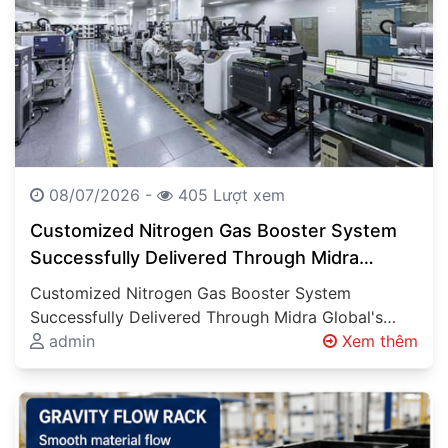
08/07/2026 -
405 Lượt xem
Customized Nitrogen Gas Booster System
Successfully Delivered Through Midra
Global’s Engineering Expertise Engineering
Customized Nitrogen Gas Booster System
Solutions Beyond Product Supply
Successfully Delivered Through Midra Global's
Engineering Expertise Engineering Solutions
admin
Xem thêm
Beyond Product Supply Industrial projects
involving…