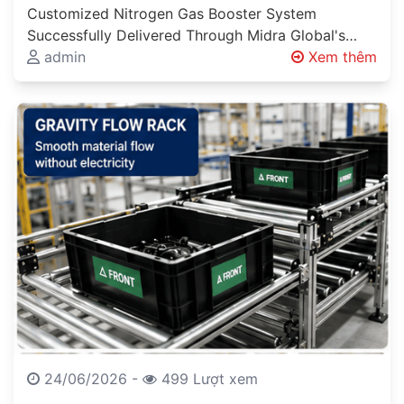
Global’s Engineering Expertise Engineering
Customized Nitrogen Gas Booster System
Solutions Beyond Product Supply
Successfully Delivered Through Midra Global's
Engineering Expertise Engineering Solutions
admin
Xem thêm
Beyond Product Supply Industrial projects
involving…
24/06/2026 -
499 Lượt xem