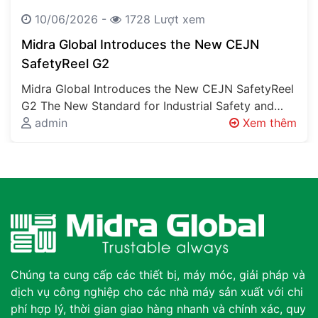
10/06/2026 -
1728 Lượt xem
Midra Global Introduces the New CEJN
SafetyReel G2
Midra Global Introduces the New CEJN SafetyReel
G2 The New Standard for Industrial Safety and
Workplace Organisation Every Factory Has…
admin
Xem thêm
Chúng ta cung cấp các thiết bị, máy móc, giải pháp và
dịch vụ công nghiệp cho các nhà máy sản xuất với chi
phí hợp lý, thời gian giao hàng nhanh và chính xác, quy