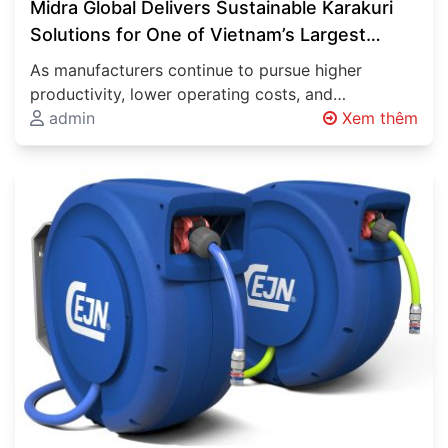
Midra Global Delivers Sustainable Karakuri
Solutions for One of Vietnam’s Largest
Automotive Manufacturers
As manufacturers continue to pursue higher
productivity, lower operating costs, and
sustainable production methods, innovative
admin
Xem thêm
material handling systems are becoming…