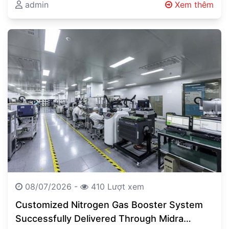
Vehicle Automated Guided Vehicles (AGVs),
admin
Xem thêm
Autonomous Mobile Robots…
08/07/2026 -
410 Lượt xem
Customized Nitrogen Gas Booster System
Successfully Delivered Through Midra