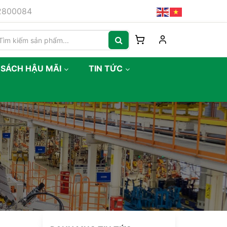
82800084
 SÁCH HẬU MÃI
TIN TỨC