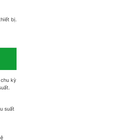
iết bị.
 chu kỳ
uất.
u suất
hệ