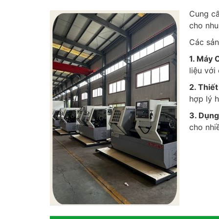
Cung cấ
cho nhu 
Các sả
1. Máy 
liệu vớ
2. Thiết
hợp lý h
3. Dụng
cho nhi