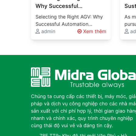
Why Successful
Sust
Automation Requires
Solu
Selecting the Right AGV: Why
As m
More Than Choosing a
Viet
Successful Automation
pursu
Vehicle
Aut
Requires More Than Choosing
admin
Xem thêm
lowe
ad
a Vehicle Automated Guided
Man
sust
Vehicles (AGVs), Autonomous
meth
Mobile Robots…
hand
bec
Chúng ta cung cấp các thiết bị, máy móc, giả
pháp và dịch vụ công nghiệp cho các nhà má
sản xuất với chi phí hợp lý, thời gian giao hàn
nhanh và chính xác, quy trình chuyên nghiệp
cùng thái độ vui vẻ và đáng tin cậy.
78F TT9- Khu đô thị mới Văn Phú - Hà