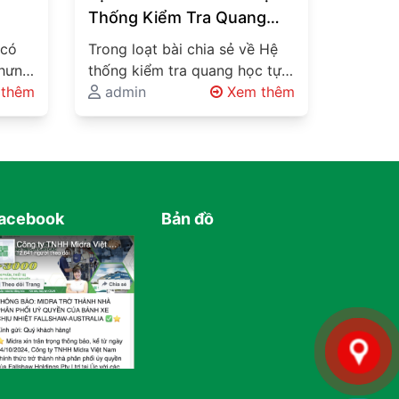
Thống Kiểm Tra Quang
Học Tự động AOI + AI Vào
 có
Trong loạt bài chia sẻ về Hệ
QC Nhà Máy
nhưng
thống kiểm tra quang học tự
Một
thêm
động AOI + AI, Midra Global
admin
Xem thêm
đã…
acebook
Bản đồ