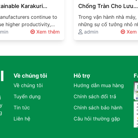
ainable Karakuri
Chống Tràn Cho Lưu
tions for One of
Chuyển Chất Lỏng An
anufacturers continue to
Trong vận hành nhà máy,
nam’s Largest
Toàn Cao
e higher productivity,
những sự cố tưởng nhỏ 
omotive
r operating costs, and
min
Xem thêm
để lại “hóa đơn” rất lớn. 
admin
Xem 
ufacturers
ainable production
vệt…
ods, innovative material
ling systems are
oming…
Về chúng tôi
Hỗ trợ
F
Về chúng tôi
Hướng dẫn mua hàng
Tuyển dụng
Chính sách đổi trả
i
y
Tin tức
Chính sách bảo hành
g
Liên hệ
Câu hỏi thường gặp