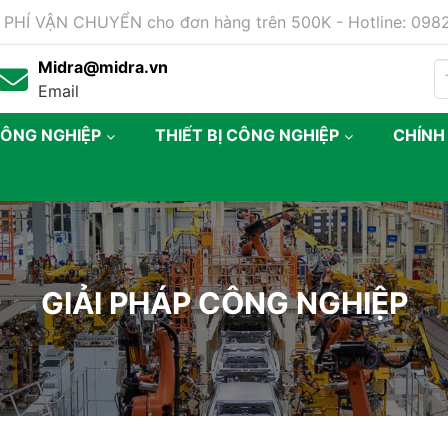
 PHÍ VẬN CHUYỂN cho đơn hàng trên 500K - Hotline: 09
Midra@midra.vn
Email
CÔNG NGHIỆP
THIẾT BỊ CÔNG NGHIỆP
CHÍNH
GIẢI PHÁP CÔNG NGHIỆP