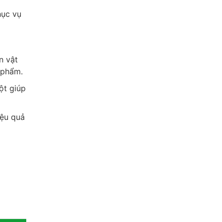
hục vụ
n vật
 phẩm.
ột giúp
iệu quả