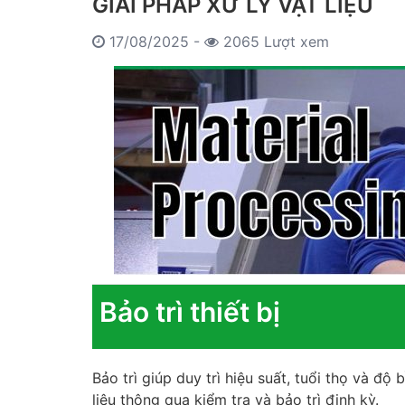
GIẢI PHÁP XỬ LÝ VẬT LIỆU
17/08/2025 -
2065 Lượt xem
Bảo trì thiết bị
Bảo trì giúp duy trì hiệu suất, tuổi thọ và độ b
liệu thông qua kiểm tra và bảo trì định kỳ.