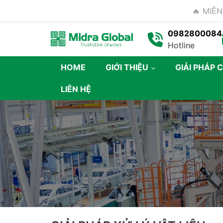
🔥 MIỄN
0982800084
Hotline
HOME
GIỚI THIỆU
GIẢI PHÁP 
LIÊN HỆ