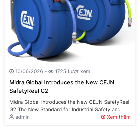
10/06/2026 -
1725 Lượt xem
Midra Global Introduces the New CEJN
SafetyReel G2
Midra Global Introduces the New CEJN SafetyReel
G2 The New Standard for Industrial Safety and
Workplace Organisation Every Factory Has…
admin
Xem thêm