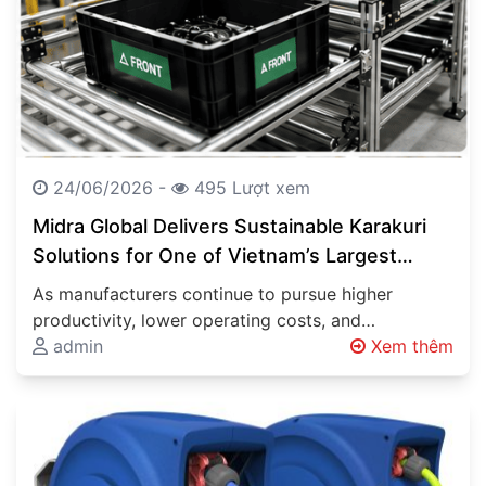
24/06/2026 -
495 Lượt xem
Midra Global Delivers Sustainable Karakuri
Solutions for One of Vietnam’s Largest
Automotive Manufacturers
As manufacturers continue to pursue higher
productivity, lower operating costs, and
sustainable production methods, innovative
admin
Xem thêm
material handling systems are becoming…