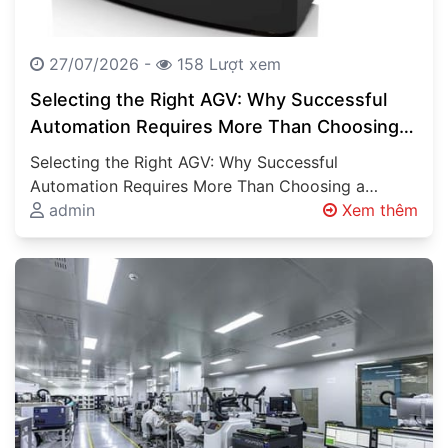
27/07/2026 -
158 Lượt xem
Selecting the Right AGV: Why Successful
Automation Requires More Than Choosing a
Vehicle
Selecting the Right AGV: Why Successful
Automation Requires More Than Choosing a
Vehicle Automated Guided Vehicles (AGVs),
admin
Xem thêm
Autonomous Mobile Robots…