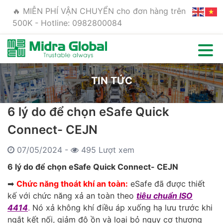
🔥 MIỄN PHÍ VẬN CHUYỂN cho đơn hàng trên
500K - Hotline: 0982800084
TIN TỨC
6 lý do để chọn eSafe Quick
Connect- CEJN
07/05/2024 -
495 Lượt xem
6 lý do để chọn eSafe Quick Connect- CEJN
➡
Chức năng thoát khí an toàn:
eSafe đã được thiết
kế với chức năng xả an toàn theo
tiêu chuẩn ISO
4414
.
Nó xả không khí điều áp xuống hạ lưu trước khi
ngắt kết nối, giảm độ ồn và loại bỏ nguy cơ thương