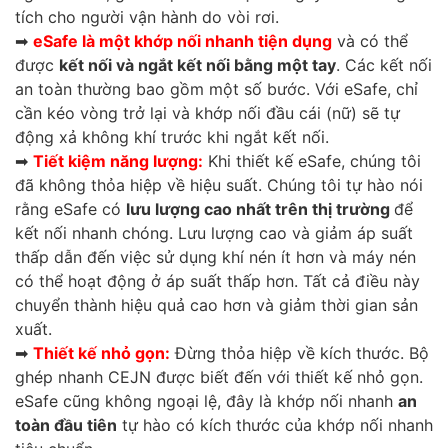
tích cho người vận hành do vòi rơi.
➡
eSafe là một khớp nối nhanh tiện dụng
và có thể
được
kết nối và ngắt kết nối bằng một tay
. Các kết nối
an toàn thường bao gồm một số bước. Với eSafe, chỉ
cần kéo vòng trở lại và khớp nối đầu cái (nữ) sẽ tự
động xả không khí trước khi ngắt kết nối.
➡
Tiết kiệm năng lượng:
Khi thiết kế eSafe, chúng tôi
đã không thỏa hiệp về hiệu suất. Chúng tôi tự hào nói
rằng eSafe có
lưu lượng cao nhất trên thị trường
để
kết nối nhanh chóng. Lưu lượng cao và giảm áp suất
thấp dẫn đến việc sử dụng khí nén ít hơn và máy nén
có thể hoạt động ở áp suất thấp hơn. Tất cả điều này
chuyển thành hiệu quả cao hơn và giảm thời gian sản
xuất.
➡
Thiết kế nhỏ gọn:
Đừng thỏa hiệp về kích thước. Bộ
ghép nhanh CEJN được biết đến với thiết kế nhỏ gọn.
eSafe cũng không ngoại lệ, đây là khớp nối nhanh
an
toàn đầu tiên
tự hào có kích thước của khớp nối nhanh