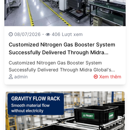
08/07/2026 -
406 Lượt xem
Customized Nitrogen Gas Booster System
Successfully Delivered Through Midra
Global’s Engineering Expertise Engineering
Customized Nitrogen Gas Booster System
Solutions Beyond Product Supply
Successfully Delivered Through Midra Global's
Engineering Expertise Engineering Solutions
admin
Xem thêm
Beyond Product Supply Industrial projects
involving…