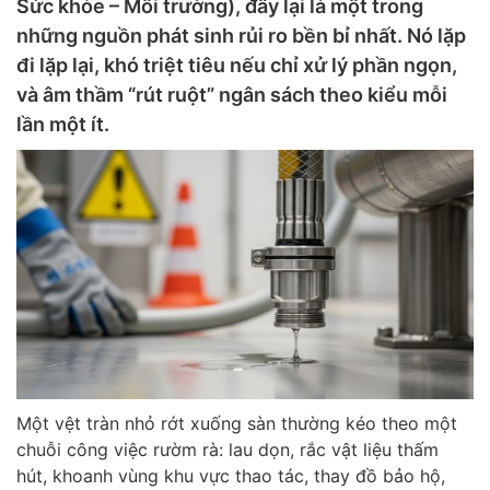
Sức khỏe – Môi trường), đây lại là một trong
những nguồn phát sinh rủi ro bền bỉ nhất. Nó lặp
đi lặp lại, khó triệt tiêu nếu chỉ xử lý phần ngọn,
và âm thầm “rút ruột” ngân sách theo kiểu mỗi
lần một ít.
Một vệt tràn nhỏ rớt xuống sàn thường kéo theo một
chuỗi công việc rườm rà: lau dọn, rắc vật liệu thấm
hút, khoanh vùng khu vực thao tác, thay đồ bảo hộ,