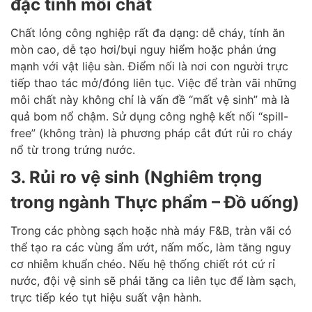
đặc tính môi chất
Chất lỏng công nghiệp rất đa dạng: dễ cháy, tính ăn
mòn cao, dễ tạo hơi/bụi nguy hiểm hoặc phản ứng
mạnh với vật liệu sàn. Điểm nối là nơi con người trực
tiếp thao tác mở/đóng liên tục. Việc để tràn vãi những
môi chất này không chỉ là vấn đề “mất vệ sinh” mà là
quả bom nổ chậm. Sử dụng công nghệ kết nối “spill-
free” (không tràn) là phương pháp cắt đứt rủi ro cháy
nổ từ trong trứng nước.
3. Rủi ro vệ sinh (Nghiêm trọng
trong ngành Thực phẩm – Đồ uống)
Trong các phòng sạch hoặc nhà máy F&B, tràn vãi có
thể tạo ra các vùng ẩm ướt, nấm mốc, làm tăng nguy
cơ nhiễm khuẩn chéo. Nếu hệ thống chiết rót cứ rỉ
nước, đội vệ sinh sẽ phải tăng ca liên tục để làm sạch,
trực tiếp kéo tụt hiệu suất vận hành.