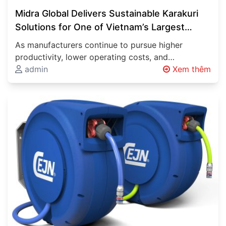
Midra Global Delivers Sustainable Karakuri
Solutions for One of Vietnam’s Largest
Automotive Manufacturers
As manufacturers continue to pursue higher
productivity, lower operating costs, and
sustainable production methods, innovative
admin
Xem thêm
material handling systems are becoming…