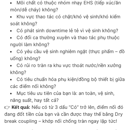
Môi chất có thuộc nhóm nhạy EHS (tiếp xúc/ăn
mòn/dễ cháy) không?
Khu vực thao tác có chật/khó vệ sinh/khó kiểm
soát không?
Có phát sinh downtime lẻ tẻ vì vệ sinh không?
Có đổi ca thường xuyên và thao tác phụ thuộc
người làm không?
Có yêu cầu vệ sinh nghiêm ngặt (thực phẩm – đồ
uống) không?
Có rủi ro tràn ra khu vực thoát nước/nền xưởng
không?
Có tiêu chuẩn hóa phụ kiện/đồng bộ thiết bị giữa
các điểm nối không?
Mục tiêu ưu tiên của bạn là: an toàn, vệ sinh,
năng suất, hay tất cả?
👉
Kết quả:
Nếu có từ 3 dấu “Có” trở lên, điểm nối đó
đang đốt tiền của bạn và cần được thay thế bằng Dry
break coupling – khớp nối chống tràn ngay lập tức!