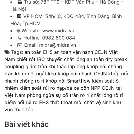
🏭 Trụ sở: 78F TT9 – KĐT Văn Phú – Hà Đông –
Hà Nội
🏢 VP HCM: 54h/10, KDC 434, Bình Đáng, Bình
Hòa, Tp.HCM
🌐 Website: www.midra.vn
📞 Hotline: 0982 800 084
✉️ Email: midra@midra.vn
Tags:
an toàn EHS
an toàn vận hành
CEJN Việt
Nam
chiết rót IBC
chuyển chất lỏng an toàn
dry break
coupling
giảm tràn khi tháo lắp ống
khớp nối chống
tràn
khớp nối ngắt khô
khớp nối nhanh CEJN
khớp nối
nhanh chống rò rỉ
khớp nối Smartflow
kiểm soát ô
nhiễm
kiểm soát rủi ro
nạp/xả xe bồn
NPP CEJN tại
Việt Nam
phòng ngừa sự cố tràn
rò rỉ chất lỏng
rò rỉ
điểm nối
rủi ro EHS
thất thoát môi chất
vệ sinh khu
vực thao tác
Bài viết khác