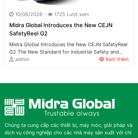
10/06/2026 -
1725 Lượt xem
Midra Global Introduces the New CEJN
SafetyReel G2
Midra Global Introduces the New CEJN SafetyReel
G2 The New Standard for Industrial Safety and
Workplace Organisation Every Factory Has…
admin
Xem thêm
Chúng ta cung cấp các thiết bị, máy móc, giải pháp và
dịch vụ công nghiệp cho các nhà máy sản xuất với chi