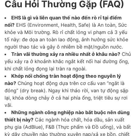
Câu Hỏi Thường Gặp (FAQ)
EHS là gì và liên quan thế nào đến rò rỉ tại điểm
nối?
EHS (Environment, Health, Safe) là An toàn, Sức
khỏe và Môi trường. Rò rỉ chất lỏng vi phạm cả 3 yếu
tố này: đe dọa an toàn lao động, ảnh hưởng sức khỏe
người thao tác và gây ô nhiễm bề mặt/nguồn nước.
Tràn vãi thường xảy ra nhiều nhất ở khâu nào?
Chủ
yếu xảy ra ở khoảnh khắc ngắt kết nối hai đường ống,
khi chất lỏng đọng lại tràn ra ngoài.
Khớp nối chống tràn hoạt động theo nguyên lý
nào?
Chúng hoạt động dựa trên cơ cấu van “ngắt là
đóng” (dry break). Ngay khi tháo rời, van tự động sập
lại, khóa dòng chảy ở cả hai phía ống, triệt tiêu sự rơi
vãi.
Những ngành công nghiệp nào bắt buộc nên dùng
thiết bị này?
Các ngành hóa chất, hóa dầu, sản xuất
phụ gia (AdBlue), F&B (Thực phẩm và Đồ uống), và bất
kỳ dây chuyền nào thường xuyên nạp/xả xe bồn, chiết