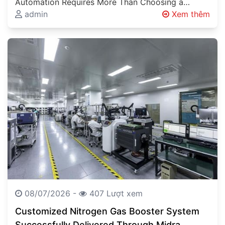
Automation Requires More Than Choosing a
Vehicle Automated Guided Vehicles (AGVs),
admin
Xem thêm
Autonomous Mobile Robots…
08/07/2026 -
407 Lượt xem
Customized Nitrogen Gas Booster System
Successfully Delivered Through Midra