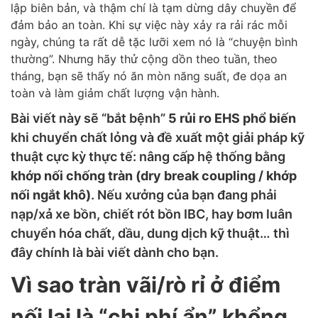
lập biên bản, và thậm chí là tạm dừng dây chuyền để
đảm bảo an toàn. Khi sự việc này xảy ra rải rác mỗi
ngày, chúng ta rất dễ tặc lưỡi xem nó là “chuyện bình
thường”. Nhưng hãy thử cộng dồn theo tuần, theo
tháng, bạn sẽ thấy nó ăn mòn năng suất, đe dọa an
toàn và làm giảm chất lượng vận hành.
Bài viết này sẽ “bắt bệnh”
5 rủi ro EHS phổ biến
khi chuyển chất lỏng và đề xuất một giải pháp kỹ
thuật cực kỳ thực tế: nâng cấp hệ thống bằng
khớp nối chống tràn (dry break coupling / khớp
nối ngắt khô)
. Nếu xưởng của bạn đang phải
nạp/xả xe bồn, chiết rót bồn IBC, hay bơm luân
chuyển hóa chất, dầu, dung dịch kỹ thuật… thì
đây chính là bài viết dành cho bạn.
Vì sao tràn vãi/rò rỉ ở điểm
nối lại là “chi phí ẩn” khổng