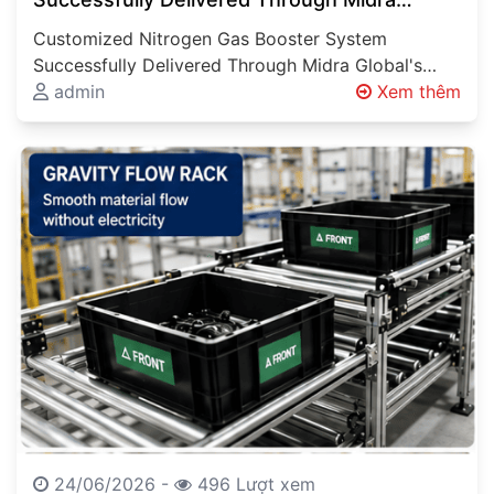
Global’s Engineering Expertise Engineering
Customized Nitrogen Gas Booster System
Solutions Beyond Product Supply
Successfully Delivered Through Midra Global's
Engineering Expertise Engineering Solutions
admin
Xem thêm
Beyond Product Supply Industrial projects
involving…
24/06/2026 -
496 Lượt xem