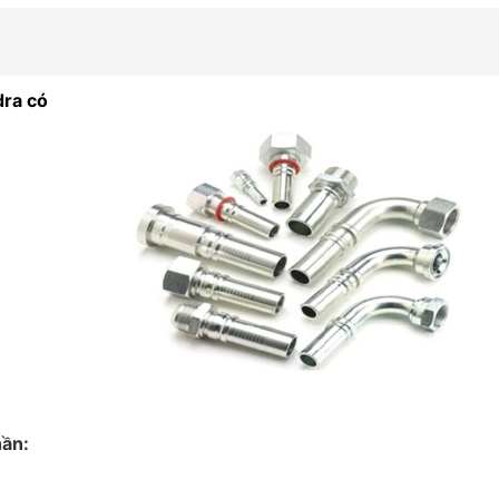
dra có
hần: