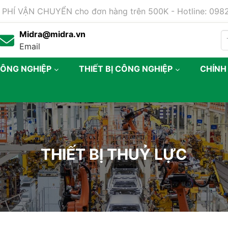
 PHÍ VẬN CHUYỂN cho đơn hàng trên 500K - Hotline: 09
Midra@midra.vn
Email
CÔNG NGHIỆP
THIẾT BỊ CÔNG NGHIỆP
CHÍNH
THIẾT BỊ THUỶ LỰC