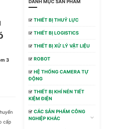
DANH MỤC SẢN PHẨM
THIẾT BỊ THUỶ LỰC
u
THIẾT BỊ LOGISTICS
ó
THIẾT BỊ XỬ LÝ VẬT LIỆU
ROBOT
ồm 3
HỆ THỐNG CAMERA TỰ
ĐỘNG
THIẾT BỊ KHÍ NÉN TIẾT
KIỆM ĐIỆN
CÁC SẢN PHẨM CÔNG
chuyển
NGHIỆP KHÁC
o cấp