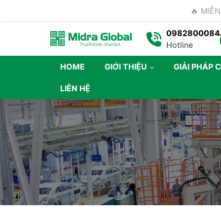
🔥 MIỄN
0982800084
Hotline
HOME
GIỚI THIỆU
GIẢI PHÁP 
LIÊN HỆ