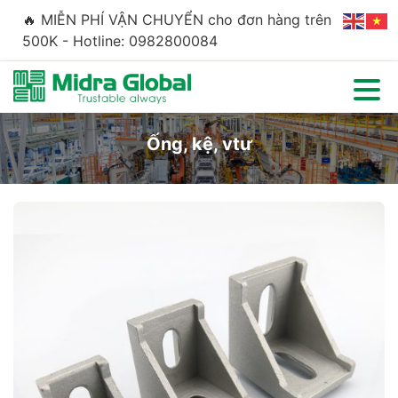
🔥 MIỄN PHÍ VẬN CHUYỂN cho đơn hàng trên
500K - Hotline: 0982800084
Ống, kệ, vtư