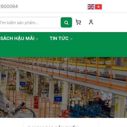
82800084
 SÁCH HẬU MÃI
TIN TỨC