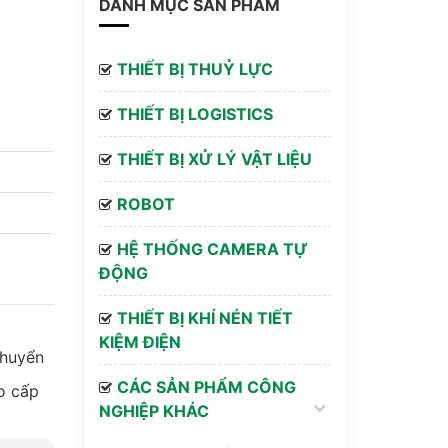
DANH MỤC SẢN PHẨM
THIẾT BỊ THUỶ LỰC
THIẾT BỊ LOGISTICS
THIẾT BỊ XỬ LÝ VẬT LIỆU
ROBOT
HỆ THỐNG CAMERA TỰ
ĐỘNG
THIẾT BỊ KHÍ NÉN TIẾT
KIỆM ĐIỆN
chuyển
CÁC SẢN PHẨM CÔNG
o cấp
NGHIỆP KHÁC