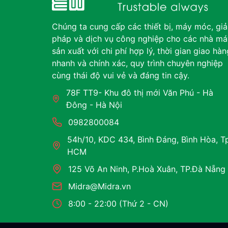
Chúng ta cung cấp các thiết bị, máy móc, giả
pháp và dịch vụ công nghiệp cho các nhà má
sản xuất với chi phí hợp lý, thời gian giao hàn
nhanh và chính xác, quy trình chuyên nghiệp
cùng thái độ vui vẻ và đáng tin cậy.
78F TT9- Khu đô thị mới Văn Phú - Hà
Đông - Hà Nội
0982800084
54h/10, KDC 434, Bình Đáng, Bình Hòa, T
HCM
125 Võ An Ninh, P.Hoà Xuân, TP.Đà Nẵng
Midra@Midra.vn
8:00 - 22:00 (Thứ 2 - CN)