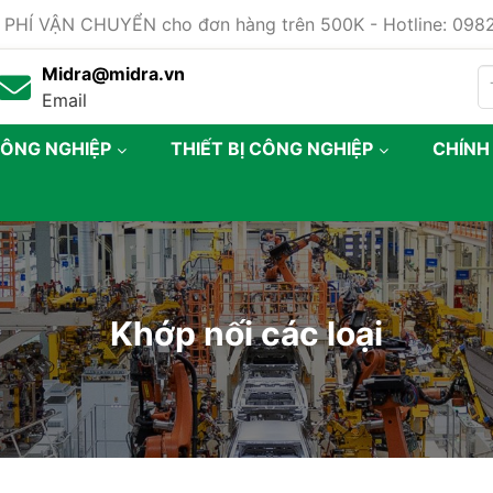
 PHÍ VẬN CHUYỂN cho đơn hàng trên 500K - Hotline: 09
Midra@midra.vn
Email
CÔNG NGHIỆP
THIẾT BỊ CÔNG NGHIỆP
CHÍNH
Khớp nối các loại