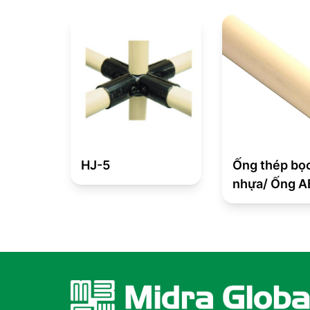
HJ-5
Ống thép bọ
nhựa/ Ống 
chống tĩnh đ