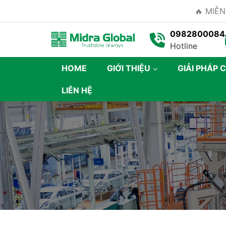
🔥 MIỄN
0982800084
Hotline
HOME
GIỚI THIỆU
GIẢI PHÁP 
LIÊN HỆ