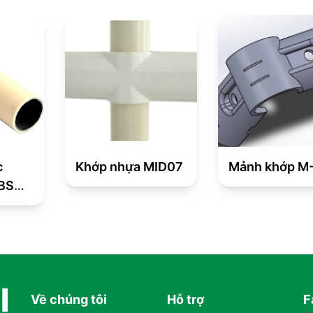
c
Khớp nhựa MID07
Mảnh khớp M
ABS
iện
Về chúng tôi
Hỗ trợ
F