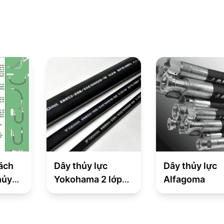
ách
Dây thủy lực
Dây thủy lực
hủy
Yokohama 2 lớp
Alfagoma
thép EN853 2SN