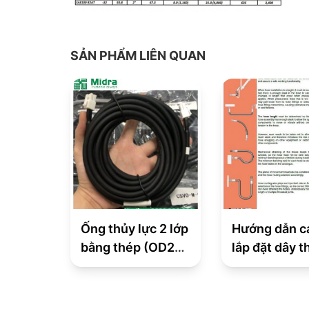
SẢN PHẨM LIÊN QUAN
Ống thủy lực 2 lớp
Hướng dẫn c
bằng thép (OD22,
lắp đặt dây t
ID12.8mm)
lực