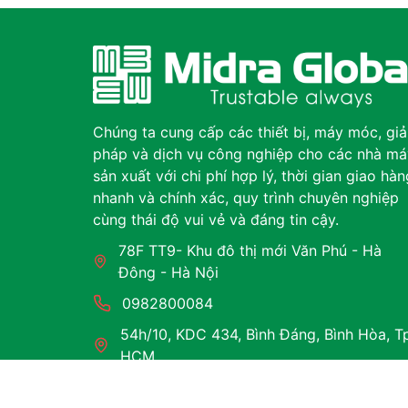
Chúng ta cung cấp các thiết bị, máy móc, giả
pháp và dịch vụ công nghiệp cho các nhà má
sản xuất với chi phí hợp lý, thời gian giao hàn
nhanh và chính xác, quy trình chuyên nghiệp
cùng thái độ vui vẻ và đáng tin cậy.
78F TT9- Khu đô thị mới Văn Phú - Hà
Đông - Hà Nội
0982800084
54h/10, KDC 434, Bình Đáng, Bình Hòa, T
HCM
125 Võ An Ninh, P.Hoà Xuân, TP.Đà Nẵng