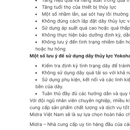
Tăng hiệu quả và năng suất trong quá tr
Tăng tuổi thọ của thiết bị thủy lực
Một số nhầm lẫn, sai sót hay lỗi thường
Không đúng cách lắp đặt dây thủy lực vào
Sử dụng áp suất quá cao hoặc quá thấp
Không thực hiện bảo dưỡng định kỳ, dẫ
Không lưu ý đến tình trạng nhiễm bẩn ho
hoặc hư hỏng
Một số lưu ý để sử dụng dây thủy lực Yokoha
Kiểm tra định kỳ tình trạng dây để trán
Không sử dụng dây quá tải so với khả n
Sử dụng phụ kiện, kết nối và các linh k
bền của dây.
Tuân thủ đầy đủ các hướng dẫn và quy t
Với đội ngũ nhân viên chuyên nghiệp, nhiều 
cung cấp sản phẩm chất lượng và dịch vụ tố
Midra Việt Nam sẽ là sự lựa chọn hoàn hảo ch
Midra – Nhà cung cấp uy tin hàng đầu của c