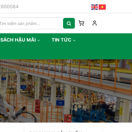
82800084
 SÁCH HẬU MÃI
TIN TỨC