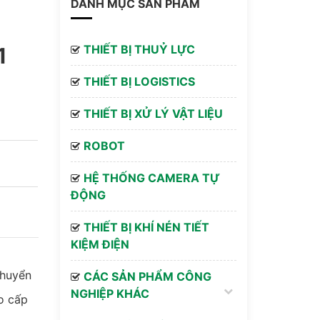
DANH MỤC SẢN PHẨM
THIẾT BỊ THUỶ LỰC
1
THIẾT BỊ LOGISTICS
THIẾT BỊ XỬ LÝ VẬT LIỆU
ROBOT
HỆ THỐNG CAMERA TỰ
ĐỘNG
THIẾT BỊ KHÍ NÉN TIẾT
KIỆM ĐIỆN
chuyển
CÁC SẢN PHẨM CÔNG
NGHIỆP KHÁC
o cấp