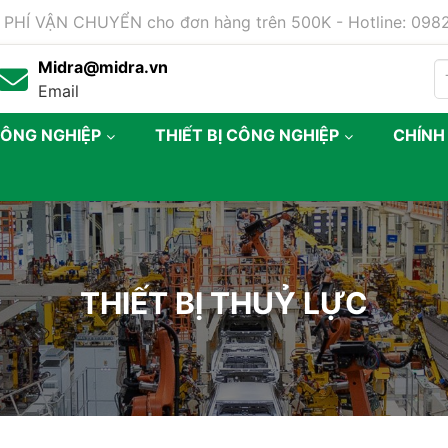
 PHÍ VẬN CHUYỂN cho đơn hàng trên 500K - Hotline: 09
Midra@midra.vn
Email
CÔNG NGHIỆP
THIẾT BỊ CÔNG NGHIỆP
CHÍNH
THIẾT BỊ THUỶ LỰC