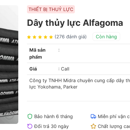
THIẾT BỊ THUỶ LỰC
Dây thủy lực Alfagoma
(276 đánh giá)
Còn hàng
:
Mã sản
phẩm
Giá
:
Call
Công ty TNHH Midra chuyên cung cấp dây t
lực Yokohama, Parker
Bảo hành 6 tháng
Miễn phí vận 
Đổi trả 30 ngày
Chất lượng ca