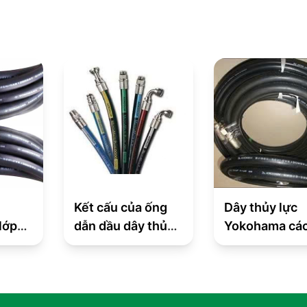
Kết cấu của ống
Dây thủy lực
ớp
dẫn dầu dây thủy
Yokohama các
lực mà Midra có
có đầu cút