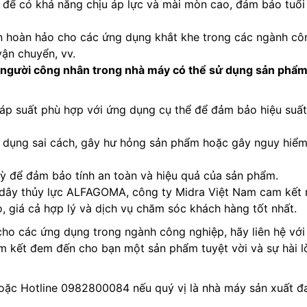
ể có khả năng chịu áp lực và mài mòn cao, đảm bảo tuổi
 hoàn hảo cho các ứng dụng khắt khe trong các ngành cô
vận chuyển, vv.
 người công nhân trong nhà máy có thể sử dụng sản phẩm
áp suất phù hợp với ứng dụng cụ thể để đảm bảo hiệu suất
sử dụng sai cách, gây hư hỏng sản phẩm hoặc gây nguy hiể
ỳ để đảm bảo tính an toàn và hiệu quả của sản phẩm.
t dây thủy lực ALFAGOMA, công ty Midra Việt Nam cam kết
 giá cả hợp lý và dịch vụ chăm sóc khách hàng tốt nhất.
cho các ứng dụng trong ngành công nghiệp, hãy liên hệ vớ
am kết đem đến cho bạn một sản phẩm tuyệt vời và sự hài 
oặc Hotline 0982800084 nếu quý vị là nhà máy sản xuất đ