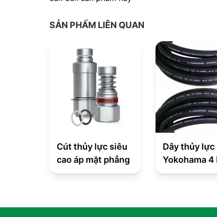
SẢN PHẨM LIÊN QUAN
Cút thủy lực siêu
Dây thủy lực
cao áp mặt phẳng
Yokohama 4 l
thép ISO 28