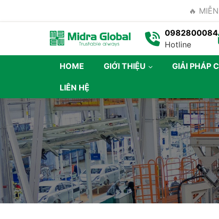
🔥 MIỄN
0982800084
Hotline
HOME
GIỚI THIỆU
GIẢI PHÁP 
LIÊN HỆ