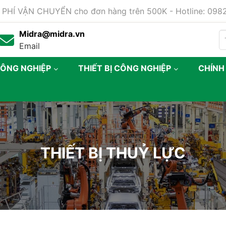
 PHÍ VẬN CHUYỂN cho đơn hàng trên 500K - Hotline: 09
Midra@midra.vn
Email
CÔNG NGHIỆP
THIẾT BỊ CÔNG NGHIỆP
CHÍNH
THIẾT BỊ THUỶ LỰC