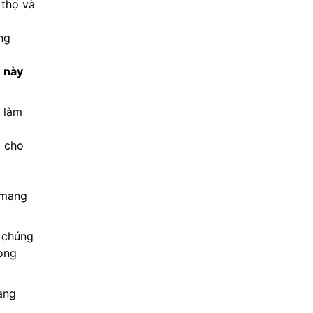
 thọ và
ng
 này
 làm
m cho
 mang
i chúng
lòng
ang