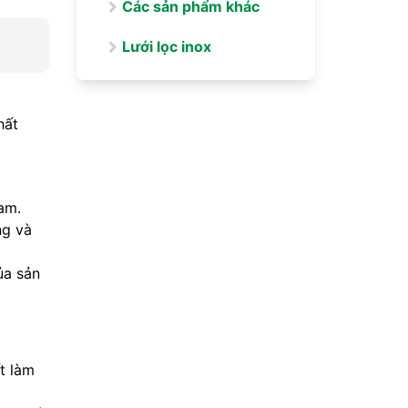
Các sản phẩm khác
Lưới lọc inox
hất
am.
ng và
ủa sản
t làm