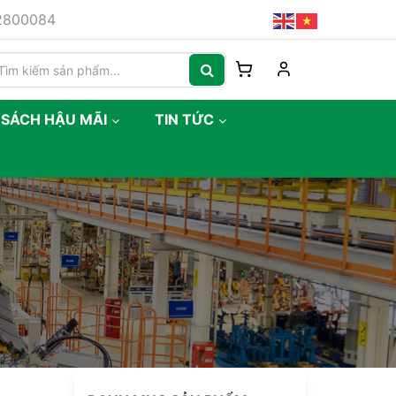
82800084
 SÁCH HẬU MÃI
TIN TỨC