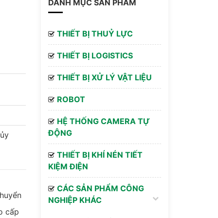
DANH MỤC SẢN PHẨM
THIẾT BỊ THUỶ LỰC
THIẾT BỊ LOGISTICS
THIẾT BỊ XỬ LÝ VẬT LIỆU
ROBOT
HỆ THỐNG CAMERA TỰ
ĐỘNG
hủy
THIẾT BỊ KHÍ NÉN TIẾT
KIỆM ĐIỆN
CÁC SẢN PHẨM CÔNG
chuyển
NGHIỆP KHÁC
o cấp