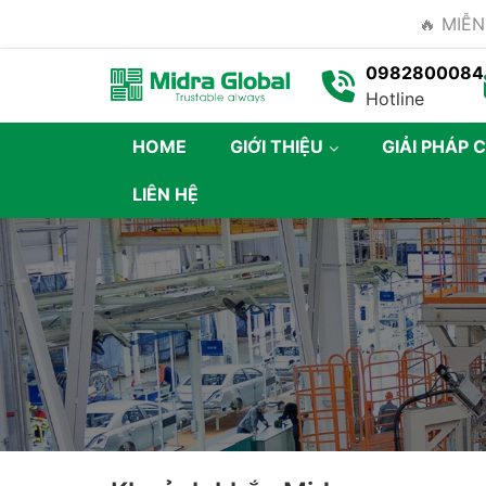
🔥 MIỄN
0982800084
Hotline
HOME
GIỚI THIỆU
GIẢI PHÁP 
LIÊN HỆ