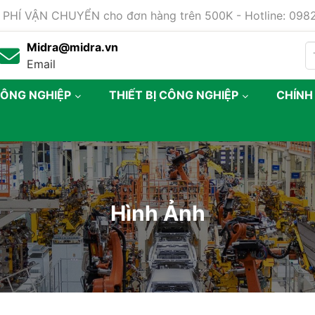
 PHÍ VẬN CHUYỂN cho đơn hàng trên 500K - Hotline: 09
Midra@midra.vn
Email
CÔNG NGHIỆP
THIẾT BỊ CÔNG NGHIỆP
CHÍNH
Hình Ảnh