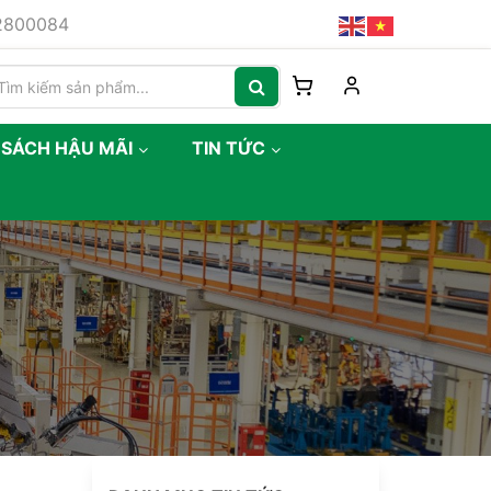
82800084
 SÁCH HẬU MÃI
TIN TỨC