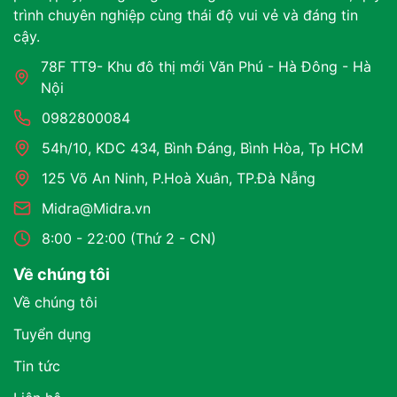
trình chuyên nghiệp cùng thái độ vui vẻ và đáng tin
cậy.
78F TT9- Khu đô thị mới Văn Phú - Hà Đông - Hà
Nội
0982800084
54h/10, KDC 434, Bình Đáng, Bình Hòa, Tp HCM
125 Võ An Ninh, P.Hoà Xuân, TP.Đà Nẵng
Midra@Midra.vn
8:00 - 22:00 (Thứ 2 - CN)
Về chúng tôi
Về chúng tôi
Tuyển dụng
Tin tức