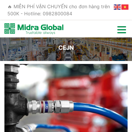
🔥 MIỄN PHÍ VẬN CHUYỂN cho đơn hàng trên
500K - Hotline: 0982800084
CEJN