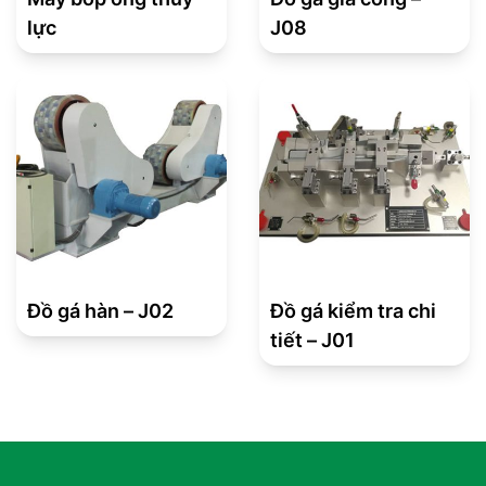
lực
J08
Đồ gá hàn – J02
Đồ gá kiểm tra chi
tiết – J01