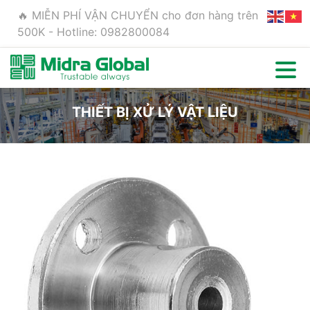
🔥 MIỄN PHÍ VẬN CHUYỂN cho đơn hàng trên
500K - Hotline: 0982800084
THIẾT BỊ XỬ LÝ VẬT LIỆU