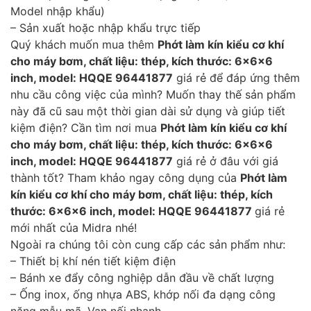
Model nhập khẩu)
– Sản xuất hoặc nhập khẩu trực tiếp
Quý khách muốn mua thêm
Phớt làm kín kiểu cơ khí
cho máy bơm, chất liệu: thép, kích thước: 6x6x6
inch, model: HQQE 96441877
giá rẻ để đáp ứng thêm
nhu cầu công việc của mình? Muốn thay thế sản phẩm
này đã cũ sau một thời gian dài sử dụng và giúp tiết
kiệm điện? Cần tìm nơi mua
Phớt làm kín kiểu cơ khí
cho máy bơm, chất liệu: thép, kích thước: 6x6x6
inch, model: HQQE 96441877
giá rẻ ở đâu với giá
thành tốt? Tham khảo ngay công dụng của
Phớt làm
kín kiểu cơ khí cho máy bơm, chất liệu: thép, kích
thước: 6x6x6 inch, model: HQQE 96441877
giá rẻ
mới nhất của Midra nhé!
Ngoài ra chúng tôi còn cung cấp các sản phẩm như:
– Thiết bị khí nén tiết kiệm điện
– Bánh xe đẩy công nghiệp dẫn đầu về chất lượng
– Ống inox, ống nhựa ABS, khớp nối đa dạng công
năng mẫu mã, Van nối nhanh