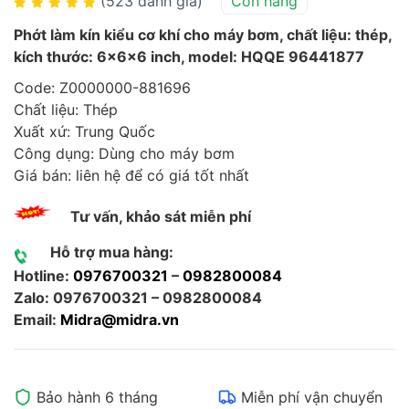
(523 đánh giá)
Còn hàng
Phớt làm kín kiểu cơ khí cho máy bơm, chất liệu: thép,
kích thước: 6x6x6 inch, model: HQQE 96441877
Code: Z0000000-881696
Chất liệu: Thép
Xuất xứ: Trung Quốc
Công dụng: Dùng cho máy bơm
Giá bán: liên hệ để có giá tốt nhất
Tư vấn, khảo sát miễn phí
Hỗ trợ mua hàng:
Hotline:
0976700321
–
0982800084
Zalo: 0976700321 – 0982800084
Email:
Midra@midra.vn
Bảo hành 6 tháng
Miễn phí vận chuyển