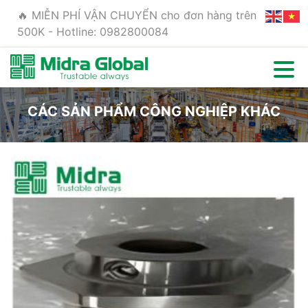
🔥 MIỄN PHÍ VẬN CHUYỂN cho đơn hàng trên
500K - Hotline: 0982800084
CÁC SẢN PHẨM CÔNG NGHIỆP KHÁC