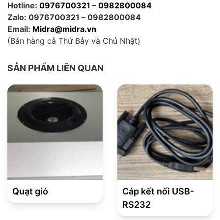
Hotline:
0976700321
–
0982800084
Zalo: 0976700321 – 0982800084
Email:
Midra@midra.vn
(Bán hàng cả Thứ Bảy và Chủ Nhật)
SẢN PHẨM LIÊN QUAN
Quạt gió
Cáp kết nối USB-
RS232