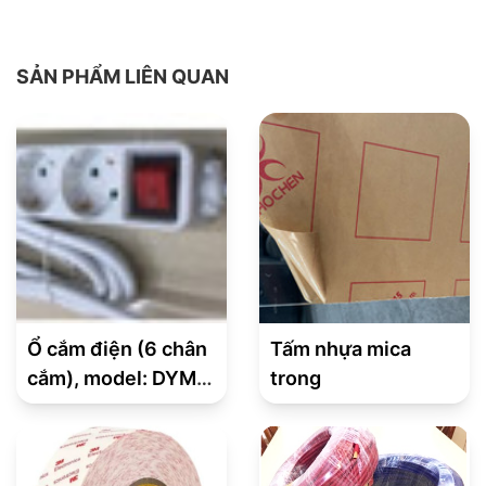
SẢN PHẨM LIÊN QUAN
Ổ cắm điện (6 chân
Tấm nhựa mica
cắm), model: DYM-
trong
SG6C