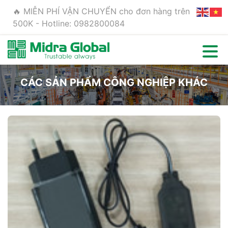
🔥 MIỄN PHÍ VẬN CHUYỂN cho đơn hàng trên
500K - Hotline: 0982800084
CÁC SẢN PHẨM CÔNG NGHIỆP KHÁC