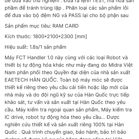
để đưa vào thử nghiệm . Đưa ra lệnh TEST, mã hóa sản
phầm để tránh trùng lặp . Phân loại các sản phẩm lỗi
để đưa vào bộ đệm NG và PASS lại cho bộ phận sau
Sản phẩm mục tiêu: RAM CARD
Kích thước: 1800*2100*2300 [mm]
Hiệu suất: 1.8s/1 sản phẩm
Máy FCT Handler 1.0 này cùng với các loại Robot và
thiết bị tự động hóa khác như máy đang do Midra Việt
Nam phân phối theo Quyền đại diện của nhà sản xuất
EAETECH HÀN QUỐC. Toàn bộ máy móc sẽ được
thiết kế riêng theo yêu cầu cải tiến hoặc lắp mới của
nhà máy và do đội ngũ kỹ sư của Hàn Quốc trực tiếp
khảo sát, tư vấn và sản xuất tại Hàn Quốc theo yêu
cầu. Máy kiểm tra ngoại quan sản phẩm, Máy kiểm tra
IC drive, robot tự động hóa theo yêu cầu… Được
nghiên cứu thiết kế và sản xuất riêng 100% tại Hàn
Quốc . Quá trình chuyển giao, bảo hành, bảo trì bảo