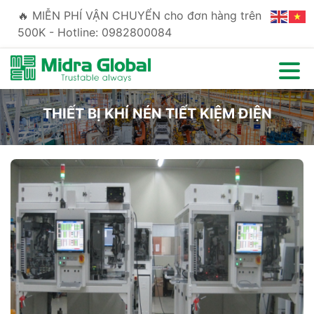
🔥 MIỄN PHÍ VẬN CHUYỂN cho đơn hàng trên
500K - Hotline: 0982800084
THIẾT BỊ KHÍ NÉN TIẾT KIỆM ĐIỆN