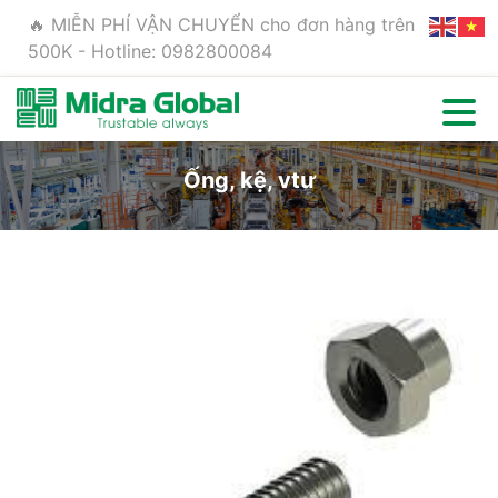
🔥 MIỄN PHÍ VẬN CHUYỂN cho đơn hàng trên
500K - Hotline: 0982800084
Ống, kệ, vtư