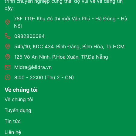
trình chuyên nghiệp cùng thái độ vui vẻ và đáng tin
cậy.
78F TT9- Khu đô thị mới Văn Phú - Hà Đông - Hà
Nội
0982800084
54h/10, KDC 434, Bình Đáng, Bình Hòa, Tp HCM
125 Võ An Ninh, P.Hoà Xuân, TP.Đà Nẵng
Midra@Midra.vn
8:00 - 22:00 (Thứ 2 - CN)
Về chúng tôi
Về chúng tôi
Tuyển dụng
Tin tức
Liên hệ