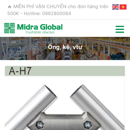
🔥 MIỄN PHÍ VẬN CHUYỂN cho đơn hàng trên
500K - Hotline: 0982800084
Ống, kệ, vtư