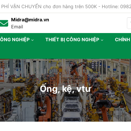
 PHÍ VẬN CHUYỂN cho đơn hàng trên 500K - Hotline: 09
Midra@midra.vn
Email
CÔNG NGHIỆP
THIẾT BỊ CÔNG NGHIỆP
CHÍNH
Ống, kệ, vtư