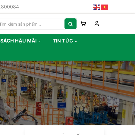
82800084
 SÁCH HẬU MÃI
TIN TỨC