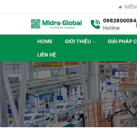
🔥 MIỄN
0982800084
Hotline
HOME
GIỚI THIỆU
GIẢI PHÁP 
LIÊN HỆ