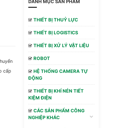
DANH MỤC SẢN PHẨM
THIẾT BỊ THUỶ LỰC
THIẾT BỊ LOGISTICS
THIẾT BỊ XỬ LÝ VẬT LIỆU
ROBOT
chuyển
o cấp
HỆ THỐNG CAMERA TỰ
ĐỘNG
THIẾT BỊ KHÍ NÉN TIẾT
KIỆM ĐIỆN
CÁC SẢN PHẨM CÔNG
NGHIỆP KHÁC