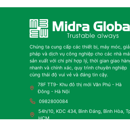
Chúng ta cung cấp các thiết bị, máy móc, giả
pháp và dịch vụ công nghiệp cho các nhà má
sản xuất với chi phí hợp lý, thời gian giao hàn
nhanh và chính xác, quy trình chuyên nghiệp
cùng thái độ vui vẻ và đáng tin cậy.
78F TT9- Khu đô thị mới Văn Phú - Hà
Đông - Hà Nội
0982800084
54h/10, KDC 434, Bình Đáng, Bình Hòa, T
HCM
125 Võ An Ninh, P.Hoà Xuân, TP.Đà Nẵng