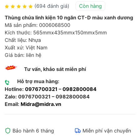
(694 đánh giá)
Còn hàng
Thùng chứa linh kiện 10 ngăn CT-D màu xanh dương
Mã sản phẩm: 0006068500
Kích thước: 565mmx435mmx150mmx5mm
Chất liệu: Nhựa
Xuất xứ: Việt Nam
Giá bán: liên hệ
Tư vấn, khảo sát miễn phí
Hỗ trợ mua hàng:
Hotline:
0976700321
–
0982800084
Zalo: 0976700321 – 0982800084
Email:
Midra@midra.vn
Bảo hành 6 tháng
Miễn phí vận chuyển