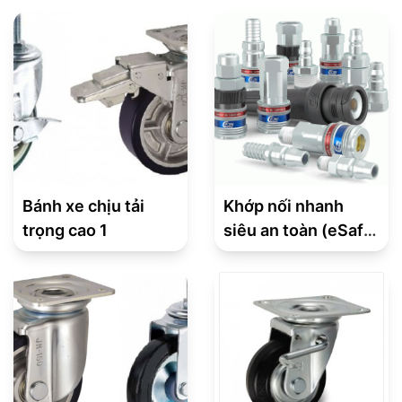
Bánh xe chịu tải
Khớp nối nhanh
trọng cao 1
siêu an toàn (eSafe
Coupling) – Series
315 Tiêu chuẩn
châu Á