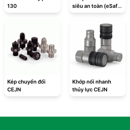
130
siêu an toàn (eSafe
Coupling) – Series
315 Tiêu chuẩn
châu Á
Kép chuyển đổi
Khớp nối nhanh
CEJN
thủy lực CEJN