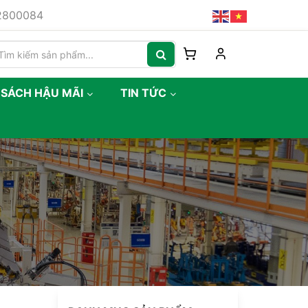
82800084
 SÁCH HẬU MÃI
TIN TỨC