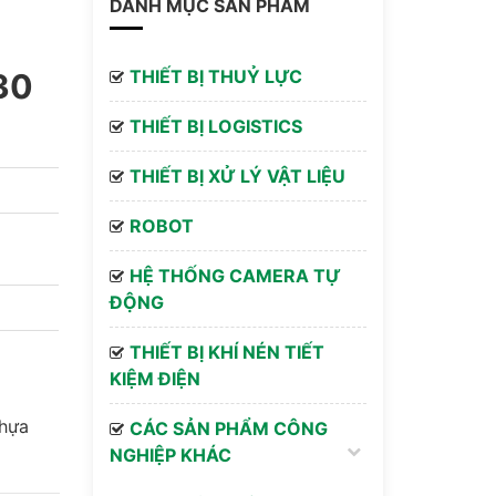
DANH MỤC SẢN PHẨM
THIẾT BỊ THUỶ LỰC
30
THIẾT BỊ LOGISTICS
THIẾT BỊ XỬ LÝ VẬT LIỆU
ROBOT
HỆ THỐNG CAMERA TỰ
ĐỘNG
THIẾT BỊ KHÍ NÉN TIẾT
KIỆM ĐIỆN
Nhựa
CÁC SẢN PHẨM CÔNG
NGHIỆP KHÁC