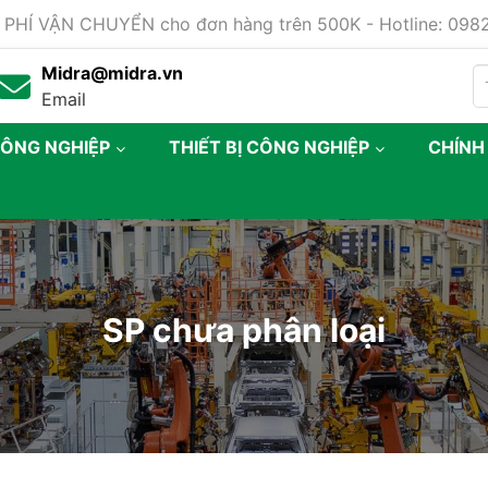
 PHÍ VẬN CHUYỂN cho đơn hàng trên 500K - Hotline: 09
Midra@midra.vn
Email
CÔNG NGHIỆP
THIẾT BỊ CÔNG NGHIỆP
CHÍNH
SP chưa phân loại