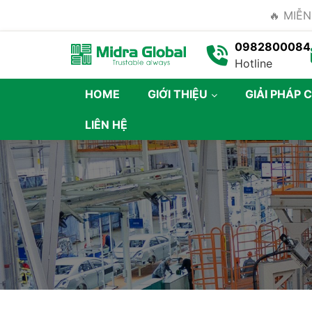
🔥 MIỄN
0982800084
Hotline
HOME
GIỚI THIỆU
GIẢI PHÁP 
LIÊN HỆ