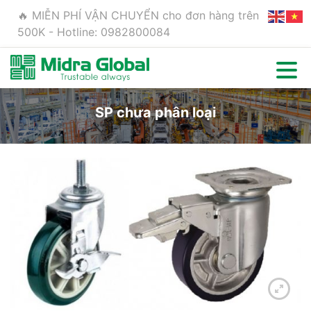
🔥 MIỄN PHÍ VẬN CHUYỂN cho đơn hàng trên
500K - Hotline: 0982800084
SP chưa phân loại