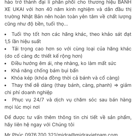
hào trở thành đại lí phân phối cho thương hiệu BÁNH
XE UKAI với hơn 40 năm kinh nghiệm và dẫn đầu thị
trường Nhật Bản nên hoàn toàn yên tâm về chất lượng
cũng như độ bền, tuổi thọ…
Tuổi thọ tốt hơn các hãng khác, theo khảo sát đạt
1,5 lần hiệu suất
Tải trọng cao hơn so với cùng loại của hãng khác
(do cổ càng đc thiết kế rộng hơn)
Điều hướng êm ái, nhẹ nhàng, ko làm mất sức
Khả năng chống bám bụi bẩn
Khóa kép (khóa đồng thời cả bánh và cổ càng)
Thay thế dễ dàng (thay bánh, càng, phanh) => giảm
chi phí doanh nghiệp
Phục vụ 24/7 và dịch vụ chăm sóc sau bán hàng
mọi lúc mọi nơi
Để được tư vấn thêm thông tin chi tiết về sản phẩm,
hãy liên hệ ngay với Chúng tôi
Mr Phúc 0976.700.321/midra@midravietnam.com